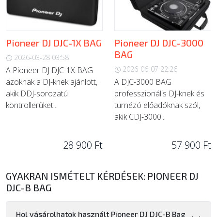
Pioneer DJ DJC-1X BAG
Pioneer DJ DJC-3000
BAG
2026-03-28 03:58
2026-06-07 22:26
A Pioneer DJ DJC-1X BAG
azoknak a DJ-knek ajánlott,
A DJC-3000 BAG
akik DDJ-sorozatú
professzionális DJ-knek és
kontrollerüket...
turnézó előadóknak szól,
akik CDJ-3000...
28 900 Ft
57 900 Ft
GYAKRAN ISMÉTELT KÉRDÉSEK: PIONEER DJ
DJC-B BAG
Hol vásárolhatok használt Pioneer DJ DJC-B Bag