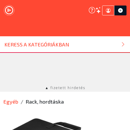
DJ ESZKÖZ
KERESS A KATEGÓRIÁKBAN
HANGTECHNIKA
FÉNYTECHNIKA
▲ fizetett hirdetés
STÚDIÓTECHNIKA
Egyéb
Rack, hordtáska
EGYÉB
SZOLGÁLTATÁSOK