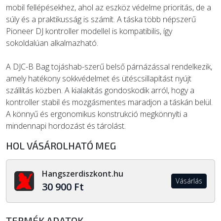
mobil fellépésekhez, ahol az eszköz védelme prioritás, de a
súly és a praktikusság is számít. A táska több népszerű
Pioneer DJ kontroller modellel is kompatibilis, így
sokoldalúan alkalmazható.
A DJC-B Bag tojáshab-szerű belső párnázással rendelkezik,
amely hatékony sokkvédelmet és ütéscsillapítást nyújt
szállítás közben. A kialakítás gondoskodik arról, hogy a
kontroller stabil és mozgásmentes maradjon a táskán belül.
A könnyű és ergonomikus konstrukció megkönnyíti a
mindennapi hordozást és tárolást.
HOL VÁSÁROLHATÓ MEG
Hangszerdiszkont.hu
Vásárlás
30 900 Ft
TERMÉK ADATOK