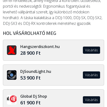
térrel rendelkezik, amely megvédi a kontrollert ütődésektől,
portól és nedvességtől. Ergonomikus fogantyúval és
levehető vállpánttal szerelt, így különböző módokon
hordható. A táska kialakítása a DDJ-1000, DDJ-SX, DDJ-SX2,
DDJ-SX3 és DDJ-RX kontrollerek méretéhez igazodik.
HOL VÁSÁROLHATÓ MEG
Hangszerdiszkont.hu
Vásárlás
28 900 Ft
DjSoundLight.hu
Vásárlás
53 900 Ft
Global Dj Shop
Vásárlás
61 900 Ft