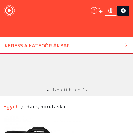
DJ ESZKÖZ
KERESS A KATEGÓRIÁKBAN
HANGTECHNIKA
FÉNYTECHNIKA
▲ fizetett hirdetés
STÚDIÓTECHNIKA
Egyéb
Rack, hordtáska
EGYÉB
SZOLGÁLTATÁSOK