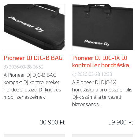
Pioneer DJ DJC-B BAG
Pioneer DJ DJC-1X DJ
kontroller hordtáska
2026-03-28 06:52
2026-03-28 12:38
A Pioneer DJ DJC-B BAG
kompakt DJ kontrollereket
A Pioneer DJ DJC-1X
hordozó, utazó DJ-knek és
hordtáska a professzionális
mobil zenészeknek...
DJ-k számára tervezett,
biztonságos...
30 900 Ft
59 900 Ft