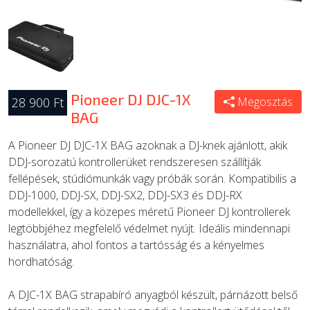
Pioneer DJ DJC-1X
28 900 Ft
Megosztás
BAG
A Pioneer DJ DJC-1X BAG azoknak a DJ-knek ajánlott, akik
DDJ-sorozatú kontrollerüket rendszeresen szállítják
fellépések, stúdiómunkák vagy próbák során. Kompatibilis a
DDJ-1000, DDJ-SX, DDJ-SX2, DDJ-SX3 és DDJ-RX
modellekkel, így a közepes méretű Pioneer DJ kontrollerek
legtöbbjéhez megfelelő védelmet nyújt. Ideális mindennapi
használatra, ahol fontos a tartósság és a kényelmes
hordhatóság.
A DJC-1X BAG strapabíró anyagból készült, párnázott belső