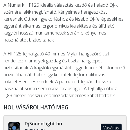
A Numark HF125 ideális választás kezdő és haladó DJ-k
számára, akik megbízható, kényelmes hangeszközt
keresnek. Otthoni gyakorláshoz és kisebb DJ-fellépésekhez
egyaránt alkalmas. Ergonomikus kialakítása és állítható
kagylói hosszú munkamenetek során is kényelmes
használatot biztosítanak.
A HF125 fejhallgató 40 mm-es Mylar hangszórókkal
rendelkezik, amelyek gazdag és tiszta hangképet
biztosítanak. A kagylók egymástól függetlenül hét különböző
pozícióban állíthatók, így különféle fejformákhoz is
tökéletesen illeszkednek. A párnázott fejpánt hosszú
használat során sem okoz fáradságot. A fejhallgatóhoz
1,83 méter hosszú, csomózódásmentes kábel tartozik.
HOL VÁSÁROLHATÓ MEG
DjSoundLight.hu
Vásárlás