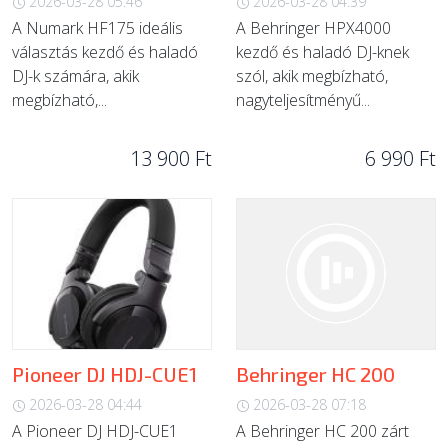
2026-03-28 05:46
2026-03-28 04:39
A Numark HF175 ideális
A Behringer HPX4000
választás kezdő és haladó
kezdő és haladó DJ-knek
DJ-k számára, akik
szól, akik megbízható,
megbízható,...
nagyteljesítményű...
13 900 Ft
6 990 Ft
Pioneer DJ HDJ-CUE1
Behringer HC 200
2026-03-28 04:44
2026-03-28 07:18
A Pioneer DJ HDJ-CUE1
A Behringer HC 200 zárt