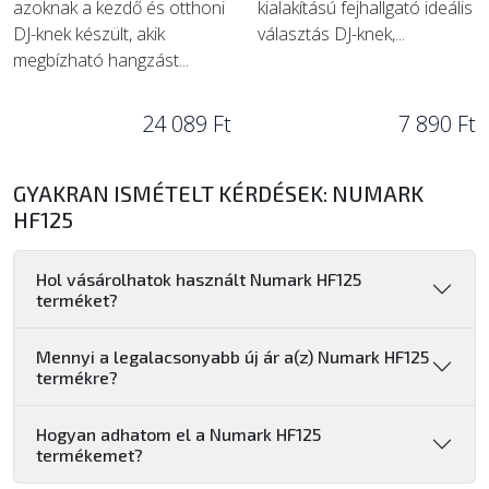
azoknak a kezdő és otthoni
kialakítású fejhallgató ideális
DJ-knek készült, akik
választás DJ-knek,...
megbízható hangzást...
24 089 Ft
7 890 Ft
GYAKRAN ISMÉTELT KÉRDÉSEK: NUMARK
HF125
Hol vásárolhatok használt Numark HF125
terméket?
Mennyi a legalacsonyabb új ár a(z) Numark HF125
termékre?
Hogyan adhatom el a Numark HF125
termékemet?