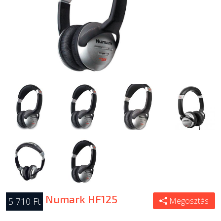
Numark HF125
5 710 Ft
Megosztás