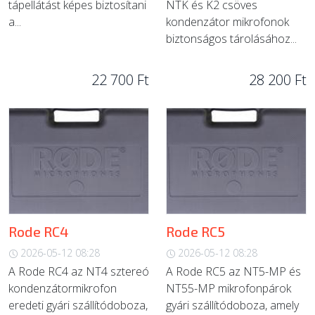
tápellátást képes biztosítani
NTK és K2 csöves
a...
kondenzátor mikrofonok
biztonságos tárolásához...
22 700 Ft
28 200 Ft
Rode RC4
Rode RC5
2026-05-12 08:28
2026-05-12 08:28
A Rode RC4 az NT4 sztereó
A Rode RC5 az NT5-MP és
kondenzátormikrofon
NT55-MP mikrofonpárok
eredeti gyári szállítódoboza,
gyári szállítódoboza, amely