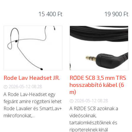
15 400 Ft
19 900 Ft
Rode Lav Headset JR.
RØDE SC8 3,5 mm TRS
hosszabbító kábel (6
2026-05-12 08:28
m)
A Rode Lav-Headset egy
2026-05-12 08:28
fejpánt amire rögzíteni lehet
Rode Lavalier és SmartLav+
A RØDE SC8 azoknak a
mikrofonokat,...
videósoknak,
tartalomkészítőknek és
riportereknek kínál