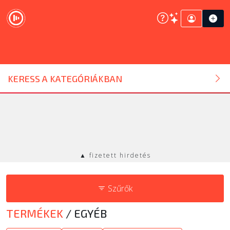
DJ ESZKÖZ
KERESS A KATEGÓRIÁKBAN
HANGTECHNIKA
FÉNYTECHNIKA
▲ fizetett hirdetés
STÚDIÓTECHNIKA
Szűrők
EGYÉB
TERMÉKEK
/
EGYÉB
SZOLGÁLTATÁSOK