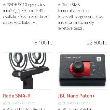
A RØDE SC10 egy csúcs
A Rode SM5
minőségű, 3.5mm TRRS
kamerahasználatra
csatlakozókkal rendelkező
tervezett rezgéscsillapítós
összekötő kábel. A...
mikrofontartó, amely
lehetővé teszi...
8 100 Ft
22 600 Ft
Rode SM4-R
JBL Nano Patch+
2026-05-12 08:29
2026-05-12 08:29
A Rode SM4-R a Rycote
A JBL Nano Patch+