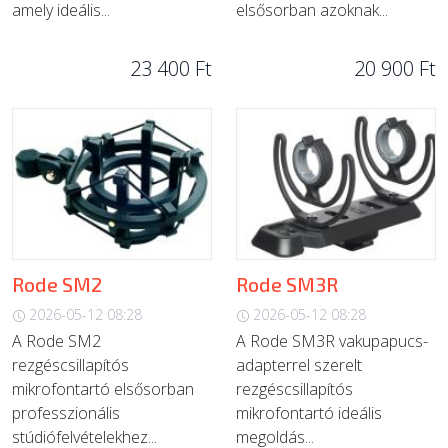
amely ideális...
elsősorban azoknak...
23 400 Ft
20 900 Ft
Rode SM2
Rode SM3R
2026-05-12 08:28
2026-05-12 08:28
A Rode SM2
A Rode SM3R vakupapucs-
rezgéscsillapítós
adapterrel szerelt
mikrofontartó elsősorban
rezgéscsillapítós
professzionális
mikrofontartó ideális
stúdiófelvételekhez...
megoldás...