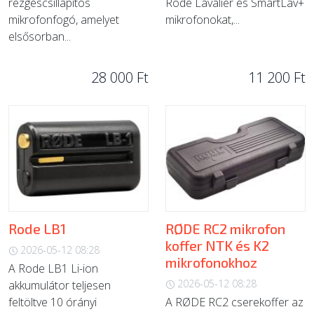
rezgéscsillapítós
Rode Lavalier és SmartLav+
mikrofonfogó, amelyet
mikrofonokat,...
elsősorban...
28 000 Ft
11 200 Ft
Rode LB1
RØDE RC2 mikrofon
koffer NTK és K2
2026-05-12 08:28
mikrofonokhoz
A Rode LB1 Li-ion
2026-05-12 08:28
akkumulátor teljesen
feltöltve 10 órányi
A RØDE RC2 cserekoffer az