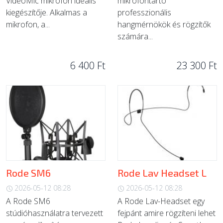
VideoMic mikrofon ideális
mikrofontartó
kiegészítője. Alkalmas a
professzionális
mikrofon, a...
hangmérnökök és rögzítők
számára...
6 400 Ft
23 300 Ft
Rode SM6
Rode Lav Headset L
2026-05-12 08:28
2026-05-12 08:28
A Rode SM6
A Rode Lav-Headset egy
stúdióhasználatra tervezett
fejpánt amire rögzíteni lehet