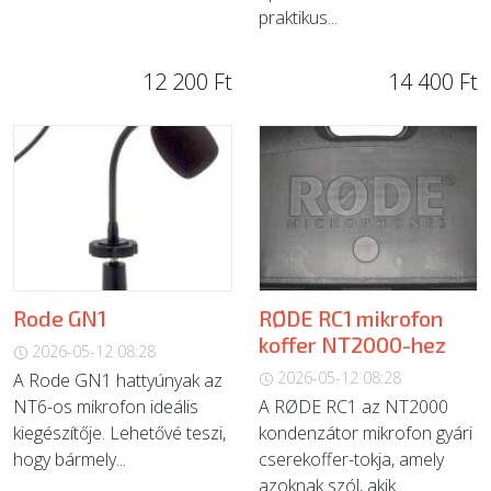
praktikus...
12 200 Ft
14 400 Ft
Rode GN1
RØDE RC1 mikrofon
koffer NT2000-hez
2026-05-12 08:28
2026-05-12 08:28
A Rode GN1 hattyúnyak az
NT6-os mikrofon ideális
A RØDE RC1 az NT2000
kiegészítője. Lehetővé teszi,
kondenzátor mikrofon gyári
hogy bármely...
cserekoffer-tokja, amely
azoknak szól, akik...