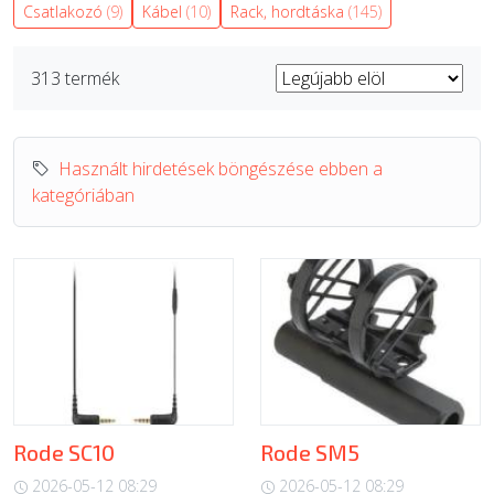
Csatlakozó
(9)
Kábel
(10)
Rack, hordtáska
(145)
ÚJ TERMÉKEK
313 termék
Használt hirdetések böngészése ebben a
kategóriában
Rode SC10
Rode SM5
2026-05-12 08:29
2026-05-12 08:29