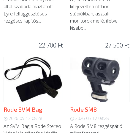
által szabadalmaztatott
kifejezetten otthoni
Lyre felfüggesztéses
stúdiókban, asztali
rezgéscsillapítós...
monitorok mellé, illetve
kisebb...
22 700 Ft
27 500 Ft
Rode SVM Bag
Rode SM8
2026-05-12 08:28
2026-05-12 08:28
Az SVM Bag a Rode Stereo
A Rode SM8 rezgésgátló