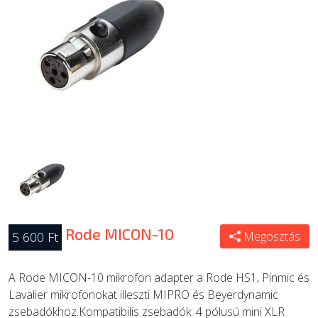
ÚJ TERMÉKEK
Rode MICON-10
5 600 Ft
Megosztás
A Rode MICON-10 mikrofon adapter a Rode HS1, Pinmic és
Lavalier mikrofonokat illeszti MIPRO és Beyerdynamic
zsebadókhoz.Kompatibilis zsebadók: 4 pólusú mini XLR