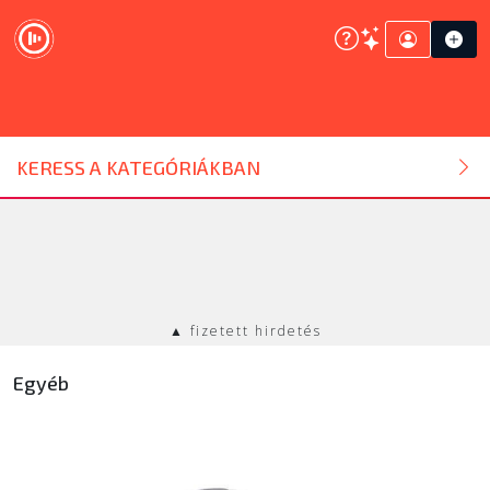
DJ ESZKÖZ
KERESS A KATEGÓRIÁKBAN
HANGTECHNIKA
FÉNYTECHNIKA
▲ fizetett hirdetés
STÚDIÓTECHNIKA
Egyéb
EGYÉB
SZOLGÁLTATÁSOK