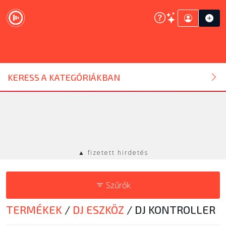
DJ ESZKÖZ
KERESS A KATEGÓRIÁKBAN
HANGTECHNIKA
FÉNYTECHNIKA
▲ fizetett hirdetés
STÚDIÓTECHNIKA
Szűrők
EGYÉB
TERMÉKEK
/
DJ ESZKÖZ
/
DJ KONTROLLER
SZOLGÁLTATÁSOK