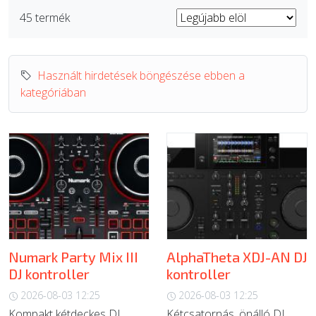
45 termék
ÚJ TERMÉKEK
Használt hirdetések böngészése ebben a
kategóriában
Numark Party Mix III
AlphaTheta XDJ-AN DJ
DJ kontroller
kontroller
2026-08-03 12:25
2026-08-03 12:25
Kompakt kétdeckes DJ
Kétcsatornás, önálló DJ