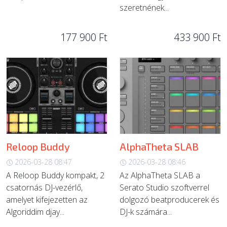
szeretnének...
177 900 Ft
433 900 Ft
Reloop Buddy
AlphaTheta SLAB
2026-03-28 08:47
2026-03-28 08:46
A Reloop Buddy kompakt, 2
Az AlphaTheta SLAB a
csatornás DJ-vezérlő,
Serato Studio szoftverrel
amelyet kifejezetten az
dolgozó beatproducerek és
Algoriddim djay...
DJ-k számára...