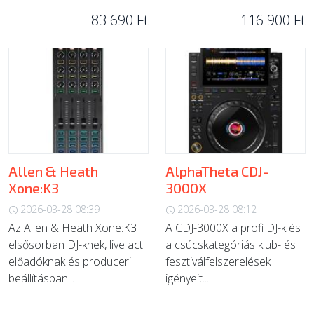
83 690 Ft
116 900 Ft
Allen & Heath
AlphaTheta CDJ-
Xone:K3
3000X
2026-03-28 08:39
2026-03-28 08:12
Az Allen & Heath Xone:K3
A CDJ-3000X a profi DJ-k és
elsősorban DJ-knek, live act
a csúcskategóriás klub- és
előadóknak és produceri
fesztiválfelszerelések
beállításban...
igényeit...