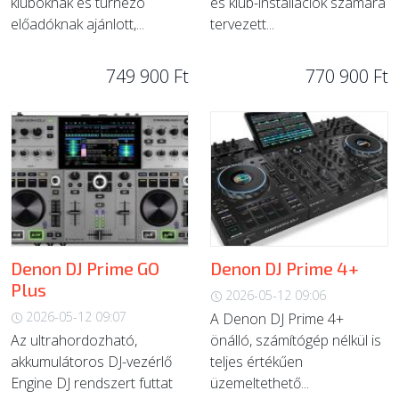
kluboknak és turnézó
és klub-installációk számára
előadóknak ajánlott,...
tervezett...
749 900 Ft
770 900 Ft
Denon DJ Prime GO
Denon DJ Prime 4+
Plus
2026-05-12 09:06
2026-05-12 09:07
A Denon DJ Prime 4+
Az ultrahordozható,
önálló, számítógép nélkül is
akkumulátoros DJ-vezérlő
teljes értékűen
Engine DJ rendszert futtat
üzemeltethető...