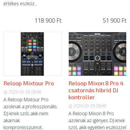
értékes eszköz...
118 900 Ft
51 900 Ft
Reloop Mixtour Pro
Reloop Mixon 8 Pro 4
csatornás hibrid DJ
2026-03-28 08:48
kontroller
A Reloop Mixtour Pro
2026-03-28 08:48
azoknak a professzionális
DJ-knek szól, akik nem
A Reloop Mixon 8 Pro
akarnak
azoknak az igényes DJ-knek
kompromisszumot...
szól, akik egyetlen eszközzel