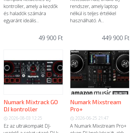
kontroller, amely a kezdők
rendszer, amely laptop
és haladók számára
nélkül is teljes értékkel
egyaránt ideális...
használható. A...
49 900 Ft
449 900 Ft
Numark Mixtrack GO
Numark Mixstream
DJ kontroller
Pro+
2026-08-03 12:25
2026-06-25 21:47
Ez az ultrakompakt DJ-
A Numark Mixstream Pro+