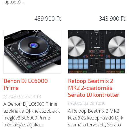
laptoptól...
439 900 Ft
843 900 Ft
Denon DJ LC6000
Reloop Beatmix 2
Prime
MK2 2-csatornás
Serato DJ kontroller
2026-03-28 14:13
2026-03-28 10:40
A Denon DJ LC6000 Prime
azoknak a DJ-knek szól, akik
A Reloop Beatmix 2 MK2
meglévő SC6000 Prime
kezdő és középhaladó DJ-k
médialejátszójukat...
számára tervezett, Serato