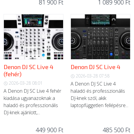
81 900 Ft
1 089 900 Ft
Denon DJ SC Live 4
Denon DJ SC Live 4
(fehér)
2026-03-28 07:58
2026-03-28 08:01
A Denon DJ SC Live 4
A Denon DJ SC Live 4 fehér
haladó és professzionális
kiadása ugyanazoknak a
DJ-knek szól, akik
haladó és professzionális
laptopfüggetlen fellépésre...
DJ-knek ajánlott,...
449 900 Ft
485 500 Ft