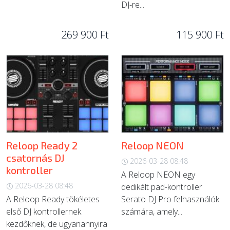
DJ-re...
269 900 Ft
115 900 Ft
Reloop Ready 2
Reloop NEON
csatornás DJ
2026-03-28 08:48
kontroller
A Reloop NEON egy
2026-03-28 08:48
dedikált pad-kontroller
A Reloop Ready tökéletes
Serato DJ Pro felhasználók
első DJ kontrollernek
számára, amely...
kezdőknek, de ugyanannyira