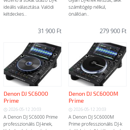
vezérlő a sokat utazó DJ-k
olyan DJ-knek készült, akik
ideális választása. Valódi
számítógép nélkül,
kétdeckes...
önállóan...
31 900 Ft
279 900 Ft
Denon DJ SC6000
Denon DJ SC6000M
Prime
Prime
2026-05-12 20:03
2026-05-12 20:03
A Denon DJ SC6000 Prime
A Denon DJ SC6000M
professzionális DJ-knek,
Prime professzionális DJ-k