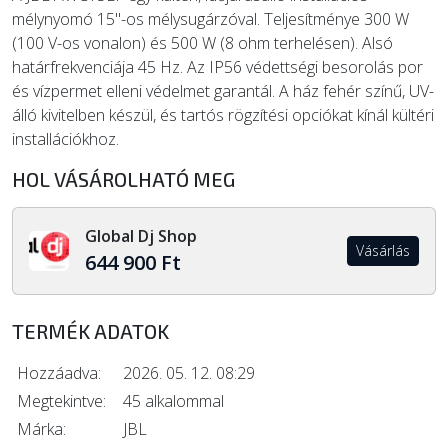
mélynyomó 15"-os mélysugárzóval. Teljesítménye 300 W
(100 V-os vonalon) és 500 W (8 ohm terhelésen). Alsó
határfrekvenciája 45 Hz. Az IP56 védettségi besorolás por
és vízpermet elleni védelmet garantál. A ház fehér színű, UV-
álló kivitelben készül, és tartós rögzítési opciókat kínál kültéri
installációkhoz.
HOL VÁSÁROLHATÓ MEG
Global Dj Shop
Vásárlás
644 900 Ft
TERMÉK ADATOK
Hozzáadva:
2026. 05. 12. 08:29
Megtekintve:
45 alkalommal
Márka:
JBL