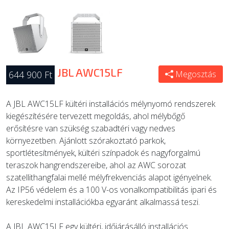
JBL AWC15LF
644 900 Ft
Megosztás
A JBL AWC15LF kültéri installációs mélynyomó rendszerek
kiegészítésére tervezett megoldás, ahol mélybőgő
erősítésre van szükség szabadtéri vagy nedves
környezetben. Ajánlott szórakoztató parkok,
sportlétesítmények, kültéri színpadok és nagyforgalmú
teraszok hangrendszereibe, ahol az AWC sorozat
szatellithangfalai mellé mélyfrekvenciás alapot igényelnek.
Az IP56 védelem és a 100 V-os vonalkompatibilitás ipari és
kereskedelmi installációkba egyaránt alkalmassá teszi.
A JBL AWC15LF egy kültéri, időjárásálló installációs