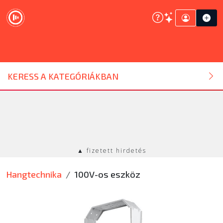
DJ ESZKÖZ
KERESS A KATEGÓRIÁKBAN
HANGTECHNIKA
FÉNYTECHNIKA
▲ fizetett hirdetés
STÚDIÓTECHNIKA
Hangtechnika
100V-os eszköz
EGYÉB
SZOLGÁLTATÁSOK