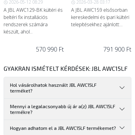
2026-05-12 08:29
2026-03-28 03:17
A JBL AWC129-BK kültéri és
A JBL AWC159 elsősorban
beltéri fix installációs
kereskedelmi és ipari kültéri
rendszerek számára
telepítésekhez ajánlott:...
készült, ahol...
570 990 Ft
791 900 Ft
GYAKRAN ISMÉTELT KÉRDÉSEK: JBL AWC15LF
Hol vásárolhatok használt JBL AWC15LF
terméket?
Mennyi a legalacsonyabb új ár a(z) JBL AWC15LF
termékre?
Hogyan adhatom el a JBL AWC15LF termékemet?