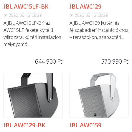
JBL AWC15LF-BK
JBL AWC129
2026-05-12 08:29
2026-05-12 08:29
A JBL AWC15LF-BK az
A JBL AWC129 kültéri és
AWC15LF fekete kivitelű
félszabadtéri installációkhoz
változata, kültéri installációs
– teraszokon, szabadtéri...
mélynyomó...
644 900 Ft
570 990 Ft
JBL AWC129-BK
JBL AWC159