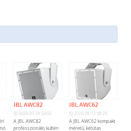
JBL AWC82
JBL AWC62
2026-03-28 03:02
2026-05-12 08:29
ri
A JBL AWC82
A JBL AWC62 kompakt
omó
professzionális kültéri
méretű, kétútas