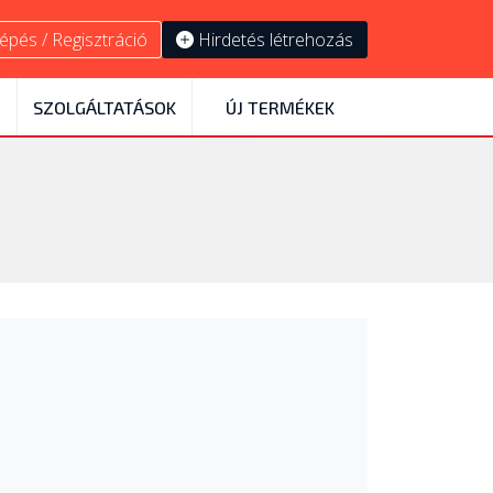
épés / Regisztráció
Hirdetés létrehozás
SZOLGÁLTATÁSOK
ÚJ TERMÉKEK