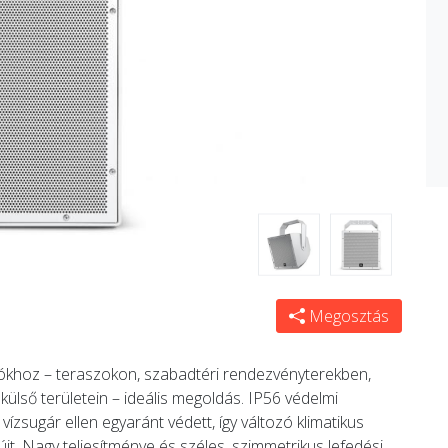
Megosztás
ciókhoz – teraszokon, szabadtéri rendezvényterekben,
lső területein – ideális megoldás. IP56 védelmi
zsugár ellen egyaránt védett, így változó klimatikus
újt. Nagy teljesítménye és széles, szimmetrikus lefedési