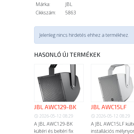
Márka:
JBL
Cikkszám:
5863
Jelenleg nincs hirdetés ehhez a termékhez.
HASONLÓ ÚJ TERMÉKEK
JBL AWC129-BK
JBL AWC15LF
2026-05-12 08:29
2026-05-12 08:29
A JBL AWC129-BK
A JBL AWC15LF külté
kültéri és beltéri fix
installációs mélyny