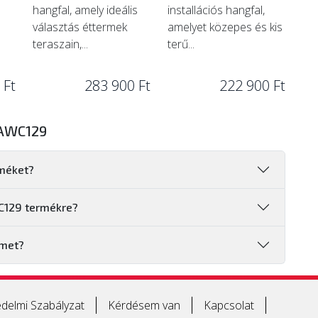
hangfal, amely ideális
installációs hangfal,
választás éttermek
amelyet közepes és kis
teraszain,...
terű...
 Ft
283 900 Ft
222 900 Ft
 AWC129
rméket?
WC129 termékre?
emet?
delmi Szabályzat
Kérdésem van
Kapcsolat