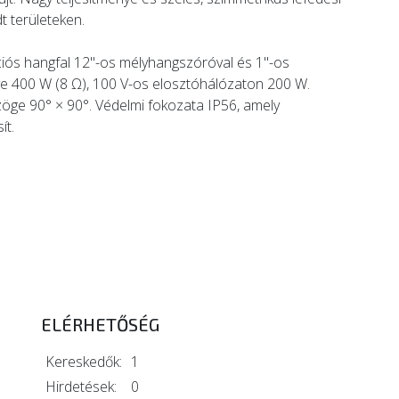
t területeken.
ációs hangfal 12"-os mélyhangszóróval és 1"-os
e 400 W (8 Ω), 100 V-os elosztóhálózaton 200 W.
zöge 90° × 90°. Védelmi fokozata IP56, amely
ít.
ELÉRHETŐSÉG
Kereskedők:
1
Hirdetések:
0