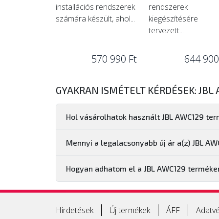
installációs rendszerek
rendszerek
számára készült, ahol...
kiegészítésére
tervezett...
570 990 Ft
644 900
GYAKRAN ISMÉTELT KÉRDÉSEK: JBL
Hol vásárolhatok használt JBL AWC129 te
Mennyi a legalacsonyabb új ár a(z) JBL A
Hogyan adhatom el a JBL AWC129 termék
Hirdetések
Új termékek
ÁFF
Adatvé