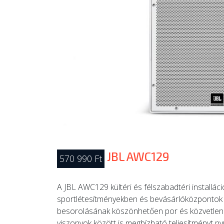
JBL AWC129
570 990 Ft
A JBL AWC129 kültéri és félszabadtéri installá
sportlétesítményekben és bevásárlóközpontok kü
besorolásának köszönhetően por és közvetlen ví
viszonyok között is megbízható teljesítményt ny