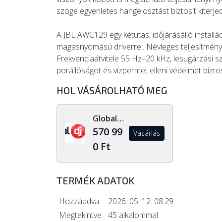
szöge egyenletes hangelosztást biztosít kiterjed
A JBL AWC129 egy kétutas, időjárásálló install
magasnyomású driverrel. Névleges teljesítmény
Frekvenciaátvitele 55 Hz–20 kHz, lesugárzási s
porállóságot és vízpermet elleni védelmet biztos
HOL VÁSÁROLHATÓ MEG
Global Dj Shop
570 99
Vásárlás
0 Ft
TERMÉK ADATOK
Hozzáadva:
2026. 05. 12. 08:29
Megtekintve:
45 alkalommal