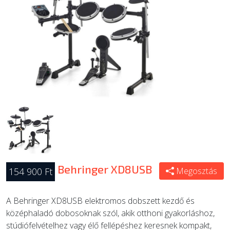
ÚJ TERMÉKEK
Behringer XD8USB
154 900 Ft
Megosztás
A Behringer XD8USB elektromos dobszett kezdő és
középhaladó dobosoknak szól, akik otthoni gyakorláshoz,
stúdiófelvételhez vagy élő fellépéshez keresnek kompakt,