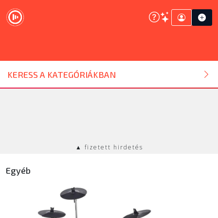
DJ ESZKÖZ
KERESS A KATEGÓRIÁKBAN
HANGTECHNIKA
FÉNYTECHNIKA
▲ fizetett hirdetés
STÚDIÓTECHNIKA
Egyéb
EGYÉB
SZOLGÁLTATÁSOK