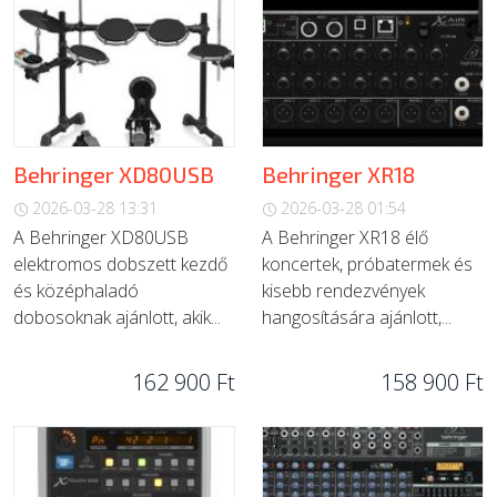
Behringer XD80USB
Behringer XR18
2026-03-28 13:31
2026-03-28 01:54
A Behringer XD80USB
A Behringer XR18 élő
elektromos dobszett kezdő
koncertek, próbatermek és
és középhaladó
kisebb rendezvények
dobosoknak ajánlott, akik...
hangosítására ajánlott,...
162 900 Ft
158 900 Ft