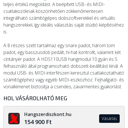
teljes értékű megoldást. A beépített USB- és MIDI-
csatlakozóknak köszönhetően zökkenőmentesen
integrálható számítógépes dobszoftverekkel és virtuális
hangszerekkel, így ideális választás saját stúdió kiépítéséhez
is.
A 8 részes szett tartalmaz egy snare padot, három tom
padot, egy basszusdob pedált, hi-hat kontrollt, valamint két
cintányér padot. A HDS110USB hangmodul 10 gyári és 5
felhasználó által programozható dobszett-beállítást kínál. A
modul USB- és MIDI-interfészen keresztül csatlakoztatható
számítógéphez vagy egyéb MIDI-eszközhöz. Fejhallgató- és
vonalkimenet biztosítja a csendes, zavarmentes gyakorlást.
HOL VÁSÁROLHATÓ MEG
Hangszerdiszkont.hu
Vásárlás
154 900 Ft