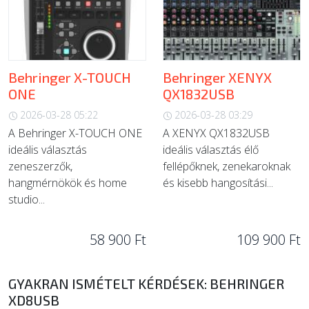
Behringer X-TOUCH
Behringer XENYX
ONE
QX1832USB
2026-03-28 05:22
2026-03-28 03:29
A Behringer X-TOUCH ONE
A XENYX QX1832USB
ideális választás
ideális választás élő
zeneszerzők,
fellépőknek, zenekaroknak
hangmérnökök és home
és kisebb hangosítási...
studio...
58 900 Ft
109 900 Ft
GYAKRAN ISMÉTELT KÉRDÉSEK: BEHRINGER
XD8USB