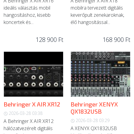
A Behringer X AIR XR16
A Behringer X AIR X18
ideális választás mobil
mobilra tervezett digitális
hangosításhoz, kisebb
keverőpult zenekaroknak,
koncertek és...
élő hangosítással...
128 900 Ft
168 900 Ft
Behringer X AIR XR12
Behringer XENYX
QX1832USB
2026-03-28 03:38
2026-03-28 03:29
A Behringer X AIR XR12
hálózatvezérelt digitális
A XENYX QX1832USB