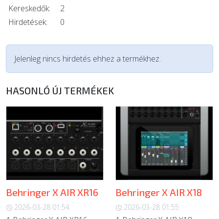
Kereskedők:
2
Hirdetések:
0
Jelenleg nincs hirdetés ehhez a termékhez.
HASONLÓ ÚJ TERMÉKEK
Behringer X AIR XR16
Behringer X AIR X18
2026-03-28 01:54
2026-03-28 01:55