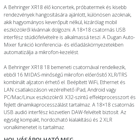
A Behringer XR18 élő koncertek, próbatermek és kisebb
rendezvények hangosítására ajánlott, különösen azoknak,
akik hagyományos keverőpult nélkül, kizárólag mobil
eszközökről kívánnak dolgozni. A 18×18 csatornás USB
interfész stúdiófelvételre is alkalmassá teszi. A Dugan Auto-
Mixer funkció konferencia- és előadáskörnyezetekben
automatizálja a mikrofon-kezelést.
A Behringer XR18 18 bemeneti csatornával rendelkezik,
ebből 16 MIDAS-minőségű mikrofon előerősítő XLR/TRS
kombinált aljzaton érhető el. Beépített WiFi, Ethernet és
LAN csatlakozáson vezérelhető iPad, Android vagy
PC/Mac/Linux eszközökről. X32-szintű effektprocesszort és
fejlett dinamikaprocesszálást tartalmaz. A 18×18 csatornás
USB audió interfész közvetlen DAW-felvételt biztosít. Az
egység kompakt, hordozható kialakítású és 2 XLR
vonalkimenetet is tartalmaz.
HOL VÁSÁROLHATÓ MEG