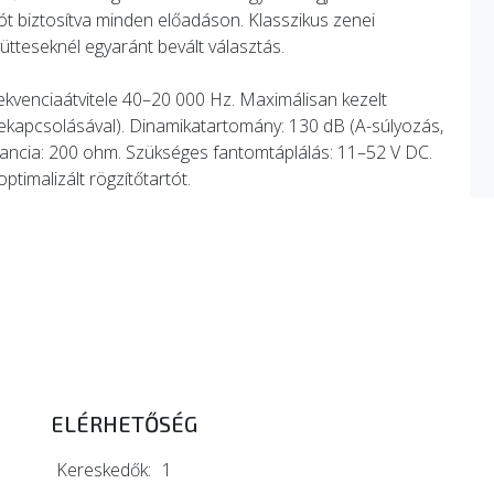
iót biztosítva minden előadáson. Klasszikus zenei
tteseknél egyaránt bevált választás.
venciaátvitele 40–20 000 Hz. Maximálisan kezelt
kapcsolásával). Dinamikatartomány: 130 dB (A-súlyozás,
edancia: 200 ohm. Szükséges fantomtáplálás: 11–52 V DC.
timalizált rögzítőtartót.
ELÉRHETŐSÉG
Kereskedők:
1