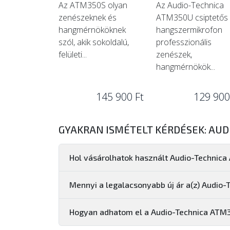
Az ATM350S olyan
Az Audio-Technica
zenészeknek és
ATM350U csiptetős
hangmérnököknek
hangszermikrofon
szól, akik sokoldalú,
professzionális
felületi...
zenészek,
hangmérnökök...
145 900 Ft
129 900
GYAKRAN ISMÉTELT KÉRDÉSEK: AU
Hol vásárolhatok használt Audio-Techni
Mennyi a legalacsonyabb új ár a(z) Audi
Hogyan adhatom el a Audio-Technica AT