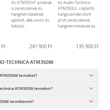
Az ATM355VF azoknak
Az Audio-Technica
a zenészeknek és
ATM350UL csíptetős
hangmérnököknek
hangszermikrofont
ajánlott, akik vonós és
profi zenészeknek,
fafúvós...
hangmérnököknek és...
 Ft
241 900 Ft
135 900 Ft
DIO-TECHNICA ATM350W
ca ATM350W terméket?
o-Technica ATM350W termékre?
M350W termékemet?