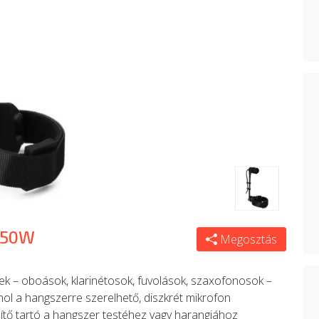
350W
Megosztás
 – oboások, klarinétosok, fuvolások, szaxofonosok –
ol a hangszerre szerelhető, diszkrét mikrofon
ítő tartó a hangszer testéhez vagy harangjához