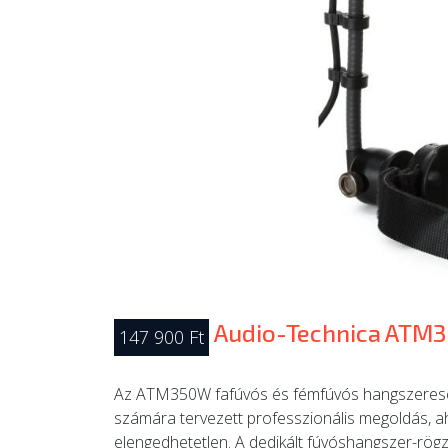
Audio-Technica ATM
147 900 Ft
Az ATM350W fafúvós és fémfúvós hangszeresek
számára tervezett professzionális megoldás, ah
elengedhetetlen. A dedikált fúvóshangszer-rögz