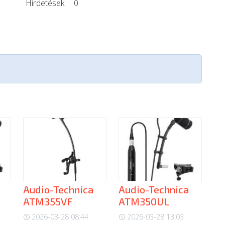
Hirdetések:
0
Audio-Technica
Audio-Technica
ATM355VF
ATM350UL
2026-03-28 08:44
2026-03-28 13:03