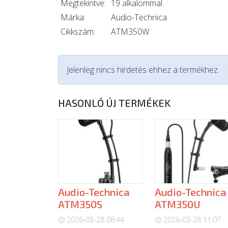
Megtekintve:
19 alkalommal
Márka:
Audio-Technica
Cikkszám:
ATM350W
Jelenleg nincs hirdetés ehhez a termékhez.
HASONLÓ ÚJ TERMÉKEK
Audio-Technica
Audio-Technica
ATM350S
ATM350U
2026-03-28 08:44
2026-03-28 11:07