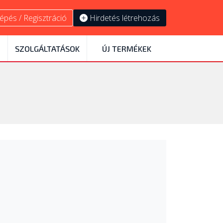
épés / Regisztráció
Hirdetés létrehozás
SZOLGÁLTATÁSOK
ÚJ TERMÉKEK