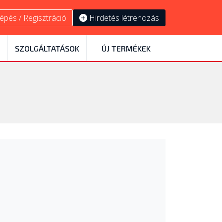
épés / Regisztráció
Hirdetés létrehozás
SZOLGÁLTATÁSOK
ÚJ TERMÉKEK