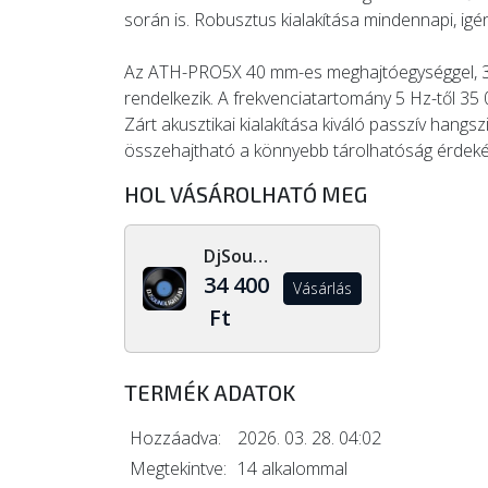
során is. Robusztus kialakítása mindennapi, igé
Az ATH-PRO5X 40 mm-es meghajtóegységgel, 
rendelkezik. A frekvenciatartomány 5 Hz-től 35
Zárt akusztikai kialakítása kiváló passzív hangsz
összehajtható a könnyebb tárolhatóság érdekéb
HOL VÁSÁROLHATÓ MEG
DjSoundLight.hu
34 400
Vásárlás
Ft
TERMÉK ADATOK
Hozzáadva:
2026. 03. 28. 04:02
Megtekintve:
14 alkalommal