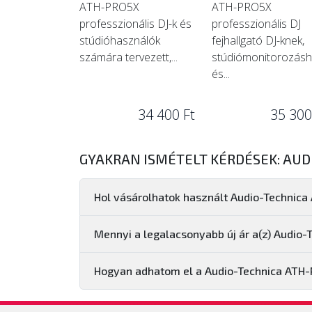
ATH-PRO5X
ATH-PRO5X
professzionális DJ-k és
professzionális DJ
stúdióhasználók
fejhallgató DJ-knek,
számára tervezett,...
stúdiómonitorozás
és...
34 400 Ft
35 300
GYAKRAN ISMÉTELT KÉRDÉSEK: AUD
Hol vásárolhatok használt Audio-Technic
Mennyi a legalacsonyabb új ár a(z) Audio
Hogyan adhatom el a Audio-Technica ATH