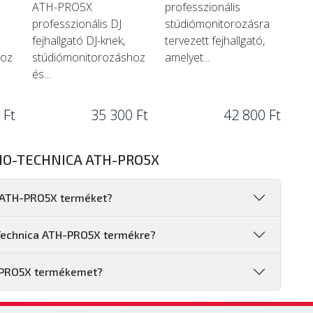
ATH-PRO5X
professzionális
professzionális DJ
stúdiómonitorozásra
fejhallgató DJ-knek,
tervezett fejhallgató,
hoz
stúdiómonitorozáshoz
amelyet...
és...
 Ft
35 300 Ft
42 800 Ft
IO-TECHNICA ATH-PRO5X
a ATH-PRO5X terméket?
-Technica ATH-PRO5X termékre?
-PRO5X termékemet?