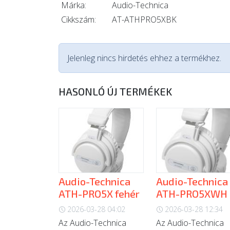
Márka:
Audio-Technica
Cikkszám:
AT-ATHPRO5XBK
Jelenleg nincs hirdetés ehhez a termékhez.
HASONLÓ ÚJ TERMÉKEK
Audio-Technica
Audio-Technica
ATH-PRO5X fehér
ATH-PRO5XWH
2026-03-28 04:02
2026-03-28 12:34
Az Audio-Technica
Az Audio-Technica