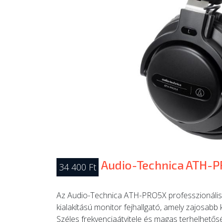
Audio-Technica ATH-
34 400 Ft
Az Audio-Technica ATH-PRO5X professzionális D
kialakítású monitor fejhallgató, amely zajosabb
Széles frekvenciaátvitele és magas terhelhető