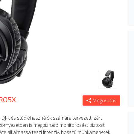
PRO5X
Megosztás
J-k és stúdióhasználók számára tervezett, zárt
 környezetben is megbízható monitorozást biztosít.
sége alkalmassá teszi intenzív, hosszú munkamenetek