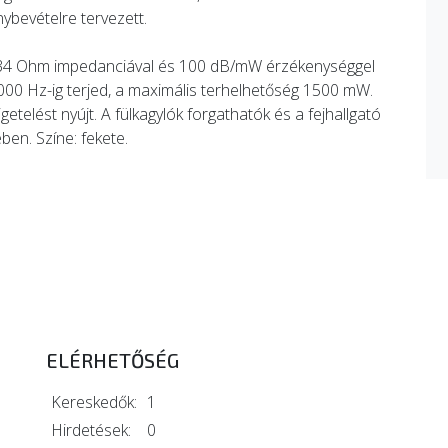
nybevételre tervezett.
34 Ohm impedanciával és 100 dB/mW érzékenységgel
 000 Hz-ig terjed, a maximális terhelhetőség 1500 mW.
igetelést nyújt. A fülkagylók forgathatók és a fejhallgató
en. Színe: fekete.
ELÉRHETŐSÉG
Kereskedők:
1
Hirdetések:
0