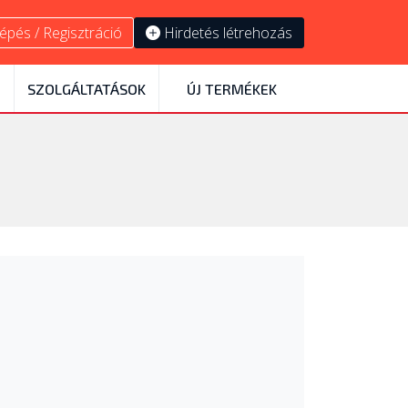
épés / Regisztráció
Hirdetés létrehozás
SZOLGÁLTATÁSOK
ÚJ TERMÉKEK