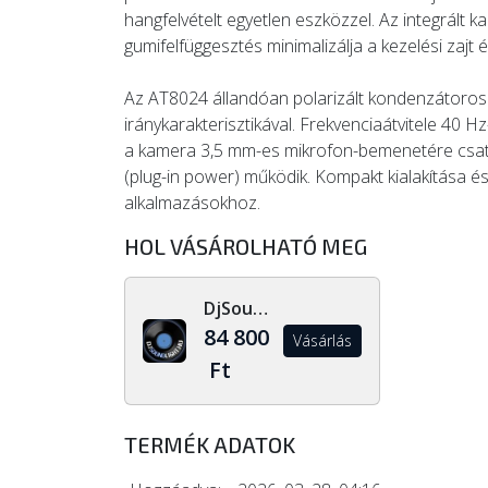
hangfelvételt egyetlen eszközzel. Az integrált 
gumifelfüggesztés minimalizálja a kezelési zajt 
Az AT8024 állandóan polarizált kondenzátoros
iránykarakterisztikával. Frekvenciaátvitele 40 
a kamera 3,5 mm-es mikrofon-bemenetére csatlak
(plug-in power) működik. Kompakt kialakítása és
alkalmazásokhoz.
HOL VÁSÁROLHATÓ MEG
DjSoundLight.hu
84 800
Vásárlás
Ft
TERMÉK ADATOK