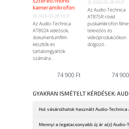
sztereó/monó
2026-03-28 09:37
kameramikrofon
Az Audio-Technica
2026-03-28 10:31
AT875R rövid
Az Audio-Technica
puskamikrofon filme
AT8024 videósok,
televíziós és
dokumentumfilm-
videóprodukciókon
készítők és
dolgozó...
tartalomgyártók
számára...
74 900 Ft
74 900
GYAKRAN ISMÉTELT KÉRDÉSEK: AUD
Hol vásárolhatok használt Audio-Technic
Mennyi a legalacsonyabb új ár a(z) Audio