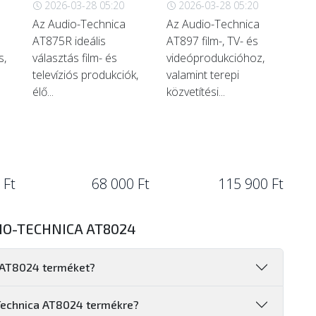
2026-03-28 05:20
2026-03-28 05:20
Az Audio-Technica
Az Audio-Technica
AT875R ideális
AT897 film-, TV- és
s,
választás film- és
videóprodukcióhoz,
televíziós produkciók,
valamint terepi
élő...
közvetítési...
 Ft
68 000 Ft
115 900 Ft
IO-TECHNICA AT8024
a AT8024 terméket?
-Technica AT8024 termékre?