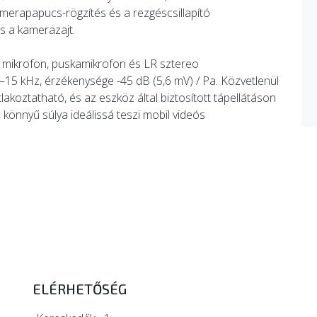
kamerapapucs-rögzítés és a rezgéscsillapító
és a kamerazajt.
 mikrofon, puskamikrofon és LR sztereo
Hz–15 kHz, érzékenysége -45 dB (5,6 mV) / Pa. Közvetlenül
oztatható, és az eszköz által biztosított tápellátáson
 könnyű súlya ideálissá teszi mobil videós
ELÉRHETŐSÉG