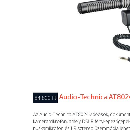
Audio-Technica AT802
84 800 Ft
Az Audio-Technica AT8024 videósok, dokument
kameramikrofon, amely DSLR fényképezőgépekre
puskamikrofon és LR sztereo üzemmódja lehetőv