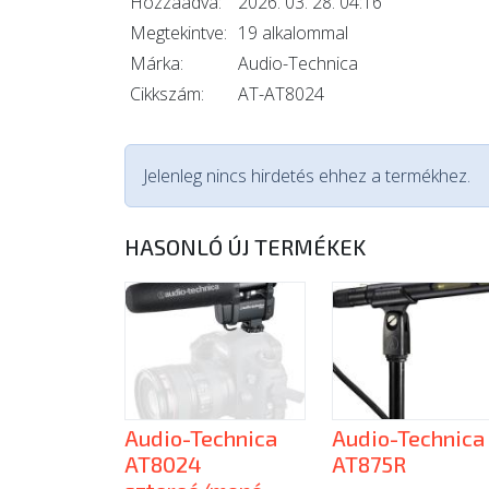
Hozzáadva:
2026. 03. 28. 04:16
Megtekintve:
19 alkalommal
Márka:
Audio-Technica
Cikkszám:
AT-AT8024
Jelenleg nincs hirdetés ehhez a termékhez.
HASONLÓ ÚJ TERMÉKEK
Audio-Technica
Audio-Technica
AT8024
AT875R