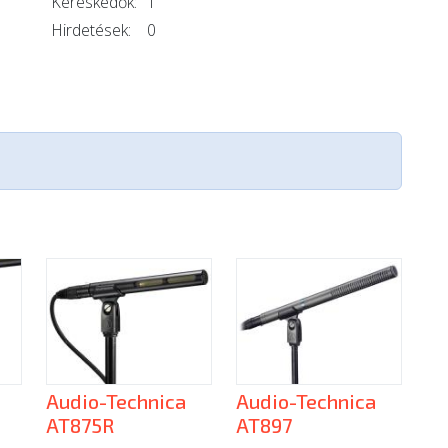
Kereskedők:
1
Hirdetések:
0
Audio-Technica
Audio-Technica
AT875R
AT897