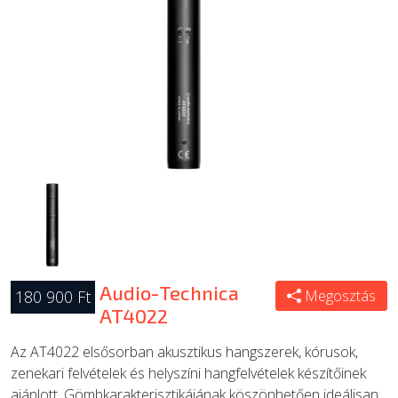
ÚJ TERMÉKEK
Audio-Technica
180 900 Ft
Megosztás
AT4022
Az AT4022 elsősorban akusztikus hangszerek, kórusok,
zenekari felvételek és helyszíni hangfelvételek készítőinek
ajánlott. Gömbkarakterisztikájának köszönhetően ideálisan