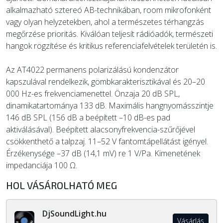
alkalmazható sztereó AB-technikában, room mikrofonként
vagy olyan helyzetekben, ahol a természetes térhangzás
megőrzése prioritás. Kiválóan teljesít rádióadók, természeti
hangok rögzítése és kritikus referenciafelvételek területén is.
Az AT4022 permanens polarizálású kondenzátor
kapszulával rendelkezik, gömbkarakterisztikával és 20–20
000 Hz-es frekvenciamenettel. Önzaja 20 dB SPL,
dinamikatartománya 133 dB. Maximális hangnyomásszintje
146 dB SPL (156 dB a beépített –10 dB-es pad
aktiválásával). Beépített alacsonyfrekvencia-szűrőjével
csökkenthető a talpzaj. 11–52 V fantomtápellátást igényel.
Érzékenysége –37 dB (14,1 mV) re 1 V/Pa. Kimenetének
impedanciája 100 Ω.
HOL VÁSÁROLHATÓ MEG
DjSoundLight.hu
Vásárlás