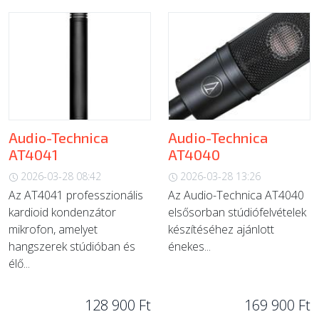
Audio-Technica
Audio-Technica
AT4041
AT4040
2026-03-28 08:42
2026-03-28 13:26
Az AT4041 professzionális
Az Audio-Technica AT4040
kardioid kondenzátor
elsősorban stúdiófelvételek
mikrofon, amelyet
készítéséhez ajánlott
hangszerek stúdióban és
énekes...
élő...
128 900 Ft
169 900 Ft