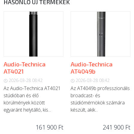
HASONLÓ ÚJ TERMÉKEK
Audio-Technica
Audio-Technica
AT4021
AT4049b
2026-03-28 08:42
2026-03-28 08:42
Az Audio-Technica AT4021
Az AT4049b professzionális
stúdióban és élő
broadcast- és
körülmények között
stúdiómérnökök számára
egyaránt helytálló, kis...
készült, akik...
161 900 Ft
241 900 Ft