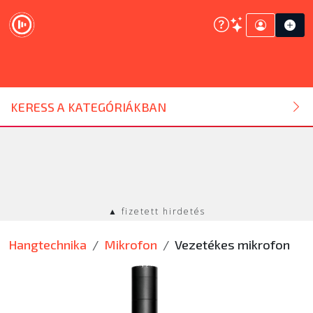
DJ ESZKÖZ
KERESS A KATEGÓRIÁKBAN
HANGTECHNIKA
FÉNYTECHNIKA
▲ fizetett hirdetés
STÚDIÓTECHNIKA
Hangtechnika
Mikrofon
Vezetékes mikrofon
EGYÉB
SZOLGÁLTATÁSOK