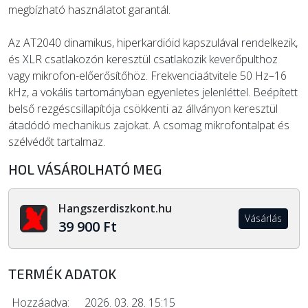
megbízható használatot garantál.
Az AT2040 dinamikus, hiperkardióid kapszulával rendelkezik,
és XLR csatlakozón keresztül csatlakozik keverőpulthoz
vagy mikrofon-előerősítőhöz. Frekvenciaátvitele 50 Hz–16
kHz, a vokális tartományban egyenletes jelenléttel. Beépített
belső rezgéscsillapítója csökkenti az állványon keresztül
átadódó mechanikus zajokat. A csomag mikrofontalpat és
szélvédőt tartalmaz.
HOL VÁSÁROLHATÓ MEG
Hangszerdiszkont.hu
Vásárlás
39 900 Ft
TERMÉK ADATOK
Hozzáadva:
2026. 03. 28. 15:15