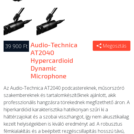
Audio-Technica
39 900 Ft
Megosztás
AT2040
Hypercardioid
Dynamic
Microphone
Az Audio-Technica AT2040 podcastereknek, műsorszóró
szakembereknek és tartalomkészítőknek ajánlott, akik
professzionális hangzásra törekednek megfizethető áron. A
hiperkardióid karakterisztika hatékonyan szűri ki a
háttérzajokat és a szobai visszhangot, így nem akusztikailag
kezelt helyiségekben is kiváló eredményt ad. A robusztus
fémkialakítás és a beépített rezgéscsillapítás hosszú távú,