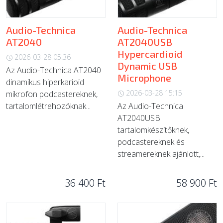
Audio-Technica
Audio-Technica
AT2040
AT2040USB
Hypercardioid
2026-03-28 05:36
Dynamic USB
Az Audio-Technica AT2040
Microphone
dinamikus hiperkarioid
2026-03-28 15:15
mikrofon podcastereknek,
tartalomlétrehozóknak...
Az Audio-Technica
AT2040USB
tartalomkészítőknek,
podcastereknek és
streamereknek ajánlott,...
36 400 Ft
58 900 Ft