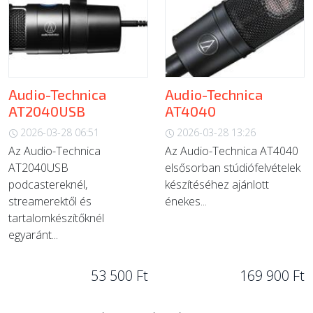
Audio-Technica
Audio-Technica
AT2040USB
AT4040
2026-03-28 06:51
2026-03-28 13:26
Az Audio-Technica
Az Audio-Technica AT4040
AT2040USB
elsősorban stúdiófelvételek
podcastereknél,
készítéséhez ajánlott
streamerektől és
énekes...
tartalomkészítőknél
egyaránt...
53 500 Ft
169 900 Ft