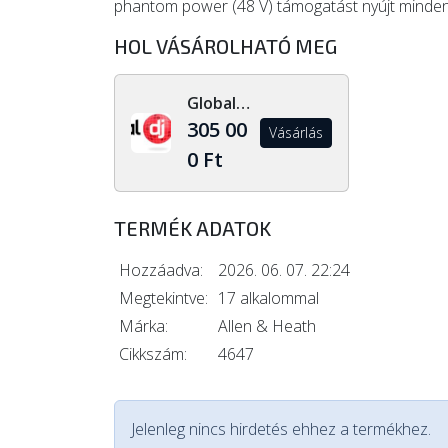
phantom power (48 V) támogatást nyújt minde
HOL VÁSÁROLHATÓ MEG
Global Dj Shop
305 00
Vásárlás
0 Ft
TERMÉK ADATOK
Hozzáadva:
2026. 06. 07. 22:24
Megtekintve:
17 alkalommal
Márka:
Allen & Heath
Cikkszám:
4647
Jelenleg nincs hirdetés ehhez a termékhez.