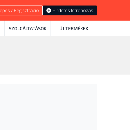
épés / Regisztráció
Hirdetés létrehozás
SZOLGÁLTATÁSOK
ÚJ TERMÉKEK