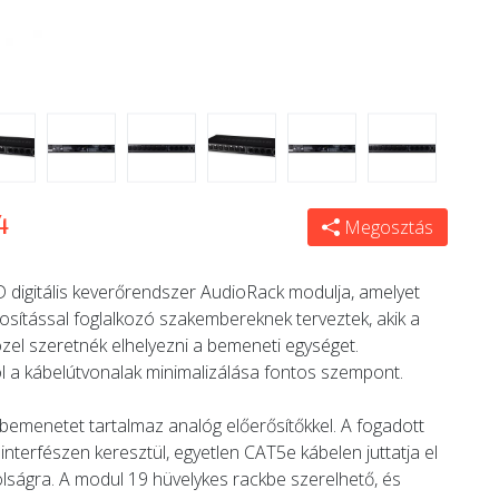
4
Megosztás
digitális keverőrendszer AudioRack modulja, amelyet
ngosítással foglalkozó szakembereknek terveztek, akik a
özel szeretnék elhelyezni a bemeneti egységet.
 a kábelútvonalak minimalizálása fontos szempont.
emenetet tartalmaz analóg előerősítőkkel. A fogadott
e interfészen keresztül, egyetlen CAT5e kábelen juttatja el
lságra. A modul 19 hüvelykes rackbe szerelhető, és