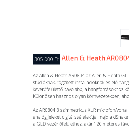
Allen & Heath AR080
305 000 Ft
Az Allen & Heath AR0804 az Allen & Heath GLD 
stúdióknak, rögzített installációknak és élő ha
keverőfelülettől távolabb, a hangforrásokhoz k
Különösen hasznos olyan környezetekben, ahol
Az AR0804 8 szimmetrikus XLR mikrofon/vonal b
analóg jeleket digitálissá alakítja, majd a dSnak
a GLD vezérlőfelülethez, akár 120 méteres távo