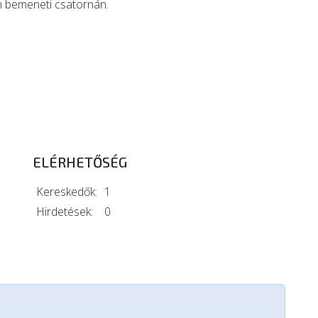
n bemeneti csatornán.
ELÉRHETŐSÉG
Kereskedők:
1
Hirdetések:
0