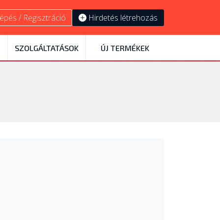
épés / Regisztráció
Hirdetés létrehozás
SZOLGÁLTATÁSOK
ÚJ TERMÉKEK