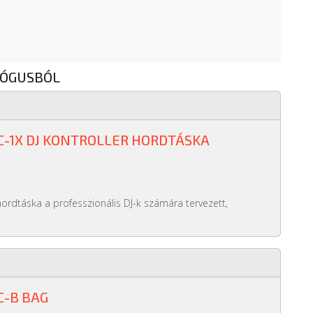
LÓGUSBÓL
JC-1X DJ KONTROLLER HORDTÁSKA
hordtáska a professzionális DJ-k számára tervezett,
C-B BAG