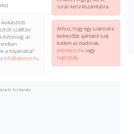
sms)
során kerül kiszámításra.
kiválasztott
Ahhoz, hogy egy számodra
ztott szállítási
kedvezőbb ajánlatot tudj
a biztonság: az
küldeni az eladónak,
 rendben
jelentkezz be
vagy
e a folyamattal?
regisztrálj.
az
info@djborze.hu
zetett hirdetés