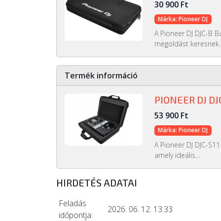
30 900 Ft
Márka: Pioneer DJ
A Pioneer DJ DJC-B B
megoldást keresnek..
Termék információ
PIONEER DJ DJ
53 900 Ft
Márka: Pioneer DJ
A Pioneer DJ DJC-S11
amely ideális...
HIRDETÉS ADATAI
Feladás
2026. 06. 12. 13:33
időpontja: