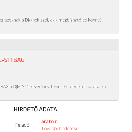
ag azoknak a DJ-knek szól, akik megbízható és könnyű
.
C-S11 BAG
 BAG a DJM-S11 keverőhöz tervezett, dedikált hordtáska,
HIRDETŐ ADATAI
arató r.
Feladó:
További hirdetései