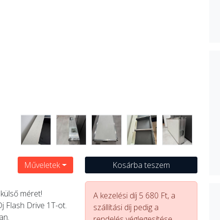
Műveletek
Kosárba teszem
külső méret!
A kezelési díj 5 680 Ft, a
 Flash Drive 1T-ot.
szállítási díj pedig a
an.
rendelés véglegesítése