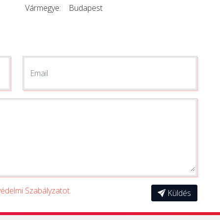
Vármegye:
Budapest
Email
édelmi Szabályzatot
.
Küldés