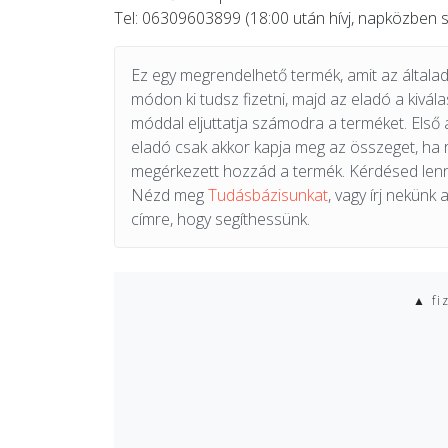
Tel: 06309603899 (18:00 után hívj, napközben 
Ez egy megrendelhető termék, amit az általad 
módon ki tudsz fizetni, majd az eladó a kiválas
móddal eljuttatja számodra a terméket. Első 
eladó csak akkor kapja meg az összeget, ha
megérkezett hozzád a termék. Kérdésed lenn
Nézd meg
Tudásbázisunkat
, vagy írj nekünk 
címre, hogy segíthessünk.
▲ fi