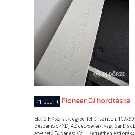
Pioneer DJ hordtáska
71 000 Ft
Eladó NXS2 rack, egyedi fehér színben. 109x59 
Beszámolok XDJ AZ decksaver-t vagy SanDisk Dj
Átvehető Budapest XVIII. Kerületben esti órákb