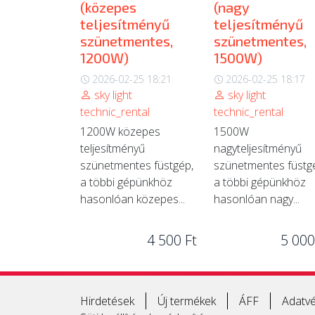
(közepes
(nagy
teljesítményű
teljesítményű
szünetmentes,
szünetmentes,
1200W)
1500W)
2026-02-25 18:21
2026-02-25 18:17
sky light
sky light
technic_rental
technic_rental
1200W közepes
1500W
teljesítményű
nagyteljesítményű
szünetmentes füstgép,
szünetmentes füstg
a többi gépünkhöz
a többi gépünkhöz
hasonlóan közepes...
hasonlóan nagy...
4 500 Ft
5 000
Hirdetések
Új termékek
ÁFF
Adatvé