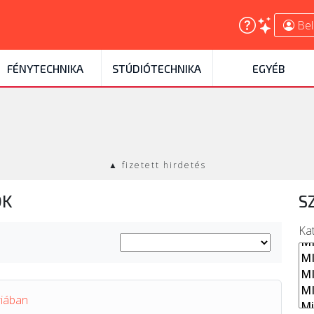
Bel
FÉNYTECHNIKA
STÚDIÓTECHNIKA
EGYÉB
▲ fizetett hirdetés
OK
S
Ka
riában