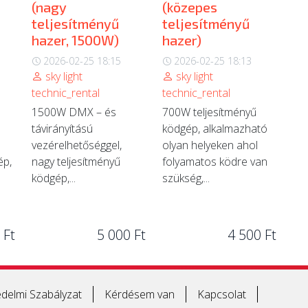
(nagy
(közepes
teljesítményű
teljesítményű
hazer, 1500W)
hazer)
2026-02-25 18:15
2026-02-25 18:13
sky light
sky light
technic_rental
technic_rental
1500W DMX – és
700W teljesítményű
távirányítású
ködgép, alkalmazható
vezérelhetőséggel,
olyan helyeken ahol
ép,
nagy teljesítményű
folyamatos ködre van
ködgép,...
szükség,...
 Ft
5 000 Ft
4 500 Ft
delmi Szabályzat
Kérdésem van
Kapcsolat