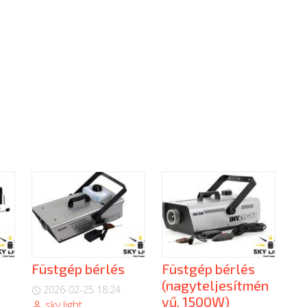
Füstgép bérlés
Füstgép bérlés
(nagyteljesítmén
2026-02-25 18:24
yű, 1500W)
sky light