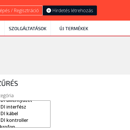
épés / Regisztráció
Hirdetés létrehozás
SZOLGÁLTATÁSOK
ÚJ TERMÉKEK
ZŰRÉS
tegória