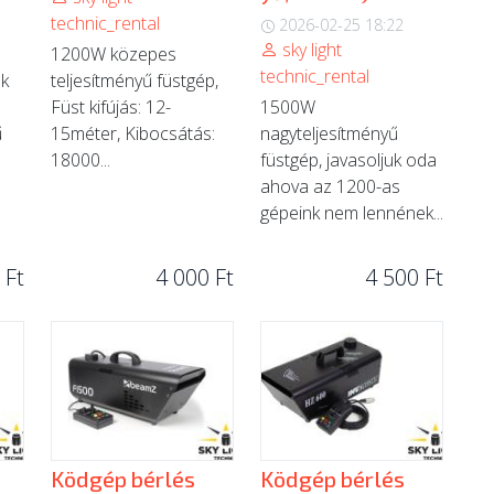
technic_rental
2026-02-25 18:22
sky light
1200W közepes
technic_rental
ék
teljesítményű füstgép,
Füst kifújás: 12-
1500W
ű
15méter, Kibocsátás:
nagyteljesítményű
18000...
füstgép, javasoljuk oda
ahova az 1200-as
gépeink nem lennének...
 Ft
4 000 Ft
4 500 Ft
Ködgép bérlés
Ködgép bérlés