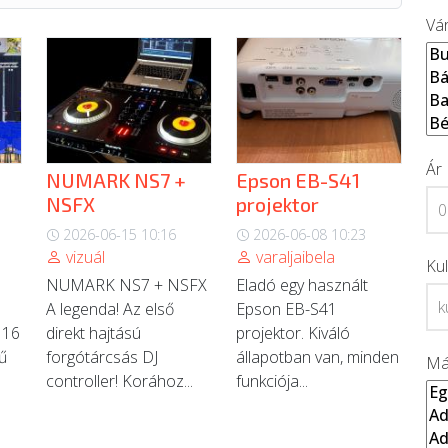
Vá
Ár
NUMARK NS7 +
Epson EB-S41
NSFX
projektor
2026-06-15 10:16
2026-06-08 10:23
vizuál
varaljaibela
Ku
NUMARK NS7 + NSFX
Eladó egy használt
A legenda! Az első
Epson EB-S41
 16
direkt hajtású
projektor. Kiváló
ű
forgótárcsás DJ
állapotban van, minden
Má
controller! Korához...
funkciója...