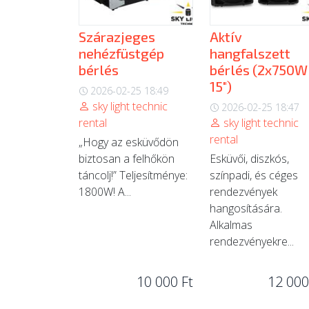
Szárazjeges
Aktív
nehézfüstgép
hangfalszett
bérlés
bérlés (2x750W
15″)
2026-02-25 18:49
sky light technic
2026-02-25 18:47
rental
sky light technic
rental
„Hogy az esküvődön
biztosan a felhőkön
Esküvői, diszkós,
táncolj!” Teljesítménye:
színpadi, és céges
1800W! A...
rendezvények
hangosítására.
Alkalmas
rendezvényekre...
10 000 Ft
12 000