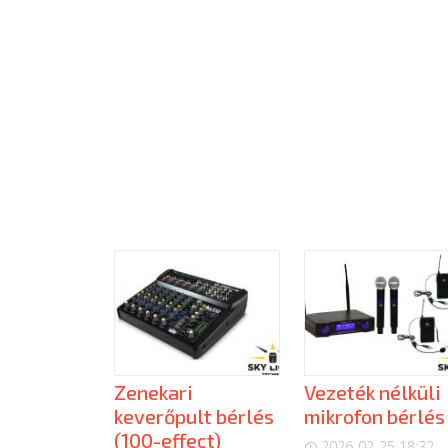
Zenekari
Vezeték nélküli
keverőpult bérlés
mikrofon bérlés
(100-effect)
2026-02-25 18:32