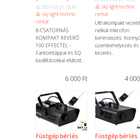
sky light technic
2026-02-25 18:34
sky light technic
rental
rental
Ultrakompakt vezet
8-CSATORNÁS
nélküli mikrofon
KOMPAKT KEVERŐ
berendezés. Könny
100 EFFECTEL -
üzembehelyezés és
Fantomtáppal és EQ
kezelés....
beállításokkal ellátott...
6 000 Ft
4 000
Füstgép bérlés
Füstgép bérlés