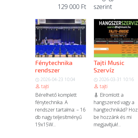
129 000 Ft
szerint
Fénytechnika
Tajti Music
rendszer
Szervíz
2026-04-23 10:04
2026-03-31 10:16
tajti
tajti
Bérelhető komplett
🎸 Elromlott a
fénytechnika. A
hangszered vagy a
rendszer tartalma: – 16
hangtechnikád? Hoz
db nagy teljesítményű
be hozzánk és mi
19x15W...
megjavítjuk!...