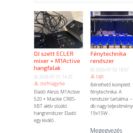
DJ szett ECLER
Fénytechnika
mixer + M1Active
rendszer
hangfalak
2026-07-02 18:57
tajti
2026-07-31 14:25
stefniagyrke
Bérelhető komplett
Eladó Alesis M1Active
fénytechnika. A
520 + Mackie CR8S-
rendszer tartalma: –
XBT aktív stúdió
db nagy teljesítmény
hangrendszer Eladó
19x15W...
egy kiváló...
Megegyezés