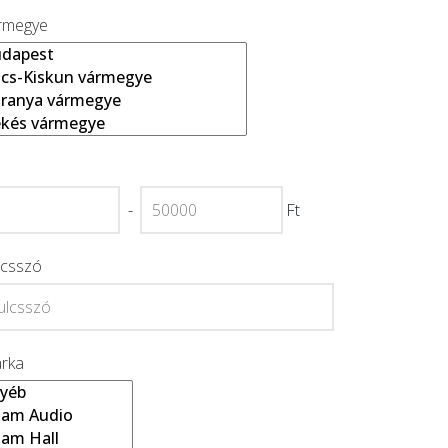
rmegye
-
Ft
lcsszó
rka