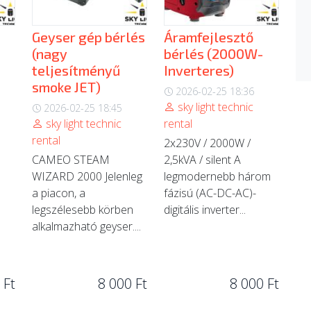
Geyser gép bérlés
Áramfejlesztő
(nagy
bérlés (2000W-
teljesítményű
Inverteres)
smoke JET)
2026-02-25 18:36
sky light technic
2026-02-25 18:45
sky light technic
rental
rental
2x230V / 2000W /
CAMEO STEAM
2,5kVA / silent A
WIZARD 2000 Jelenleg
legmodernebb három
a piacon, a
fázisú (AC-DC-AC)-
legszélesebb körben
digitális inverter...
alkalmazható geyser....
 Ft
8 000 Ft
8 000 Ft