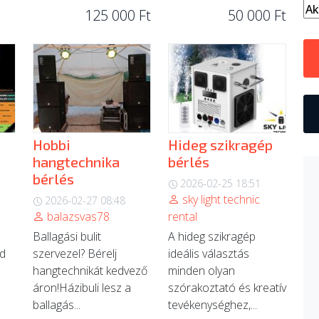
125 000 Ft
50 000 Ft
Hobbi
Hideg szikragép
hangtechnika
bérlés
bérlés
2026-02-25 18:51
sky light technic
2026-02-27 08:48
balazsvas78
rental
Ballagási bulit
A hideg szikragép
d
szervezel? Bérelj
ideális választás
hangtechnikát kedvező
minden olyan
áron! ​Házibuli lesz a
szórakoztató és kreatív
ballagás...
tevékenységhez,...