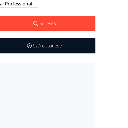
Keresés
Szűrők törlése