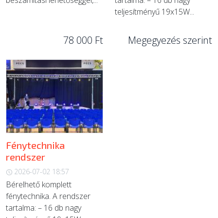
beszámítási lehetőséggel,...
tartalma: – 16 db nagy
teljesítményű 19x15W...
78 000 Ft
Megegyezés szerint
Fénytechnika
rendszer
2026-07-02 18:57
Bérelhető komplett
fénytechnika. A rendszer
tartalma: – 16 db nagy