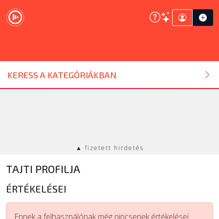
DJ ESZKÖZ
KERESS A KATEGÓRIÁKBAN
HANGTECHNIKA
FÉNYTECHNIKA
▲ fizetett hirdetés
STÚDIÓTECHNIKA
TAJTI PROFILJA
EGYÉB
ÉRTÉKELÉSEI
SZOLGÁLTATÁSOK
Ennek a felhasználónak még nincsenek értékelései.