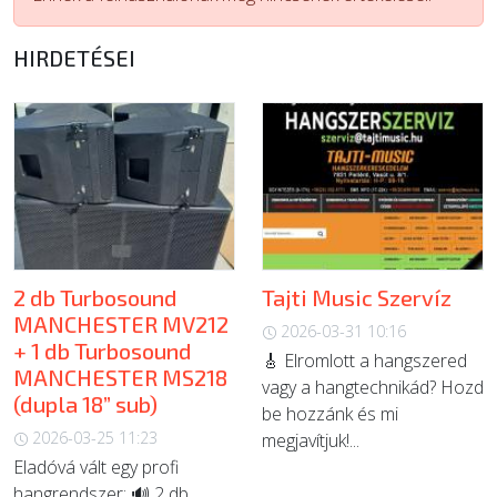
ÚJ TERMÉKEK
HIRDETÉSEI
2 db Turbosound
Tajti Music Szervíz
MANCHESTER MV212
2026-03-31 10:16
+ 1 db Turbosound
🎸 Elromlott a hangszered
MANCHESTER MS218
vagy a hangtechnikád? Hozd
(dupla 18” sub)
be hozzánk és mi
2026-03-25 11:23
megjavítjuk!...
Eladóvá vált egy profi
hangrendszer: 🔊 2 db