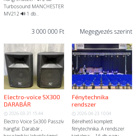
Turbosound MANCHESTER
MV212 🔊 1 db...
3 000 000 Ft
Megegyezés szerint
Electro-voice SX300
Fénytechnika
DARABÁR
rendszer
2026-03-31 15:44
2026-04-23 10:04
Electro Voice Sx300 Passzív
Bérelhető komplett
hangfal. Darabár ,
fénytechnika. A rendszer