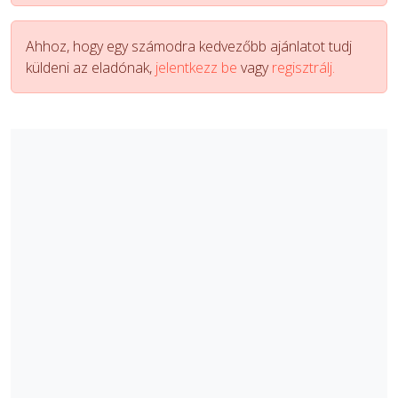
Ahhoz, hogy egy számodra kedvezőbb ajánlatot tudj
küldeni az eladónak,
jelentkezz be
vagy
regisztrálj.