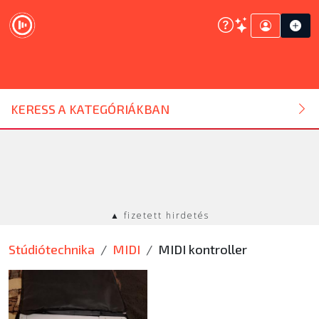
DJ ESZKÖZ
KERESS A KATEGÓRIÁKBAN
HANGTECHNIKA
FÉNYTECHNIKA
▲ fizetett hirdetés
STÚDIÓTECHNIKA
Stúdiótechnika
MIDI
MIDI kontroller
EGYÉB
SZOLGÁLTATÁSOK