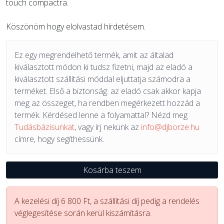
touch compactra.
Köszönöm hogy elolvastad hírdetésem.
Ez egy megrendelhető termék, amit az általad
kiválasztott módon ki tudsz fizetni, majd az eladó a
kiválasztott szállítási móddal eljuttatja számodra a
terméket. Első a biztonság: az eladó csak akkor kapja
meg az összeget, ha rendben megérkezett hozzád a
termék. Kérdésed lenne a folyamattal? Nézd meg
Tudásbázisunkat
, vagy írj nekünk az
info@djborze.hu
címre, hogy segíthessünk.
Kosárba teszem
A kezelési díj 6 800 Ft, a szállítási díj pedig a rendelés
véglegesítése során kerül kiszámításra.