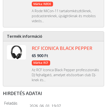
Márka: RØDE
A Rode MiCon-11 tartalomkészítőknek,
podcastereknek, újságíróknak és mobilos
videós...
Termék információ
RCF ICONICA BLACK PEPPER
65 900 Ft
Márka: RCF
Az RCF Iconica Black Pepper professzionális
DJ fejhallgató, amelyet elsősorban club DJ-
knek és...
HIRDETÉS ADATAI
Feladás
2026. 06. 01. 19:07