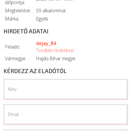
időpontja:
Megtekintve:
59 alkalommal
Márka:
Egyéb
HIRDETŐ ADATAI
dejay_84
Feladó:
További hirdetései
Vármegye:
Hajdú-Bihar megye
KÉRDEZZ AZ ELADÓTÓL
Név
Email