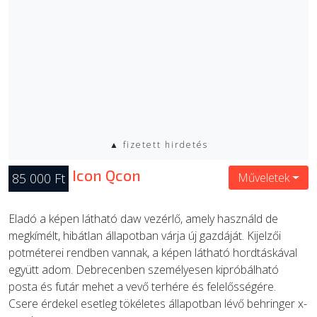
▲ fizetett hirdetés
Icon Qcon
85 000 Ft
Műveletek
Eladó a képen látható daw vezérlő, amely használd de
megkímélt, hibátlan állapotban várja új gazdáját. Kijelzői
potméterei rendben vannak, a képen látható hordtáskával
együtt adom. Debrecenben személyesen kipróbálható
posta és futár mehet a vevő terhére és felelősségére.
Csere érdekel esetleg tökéletes állapotban lévő behringer x-