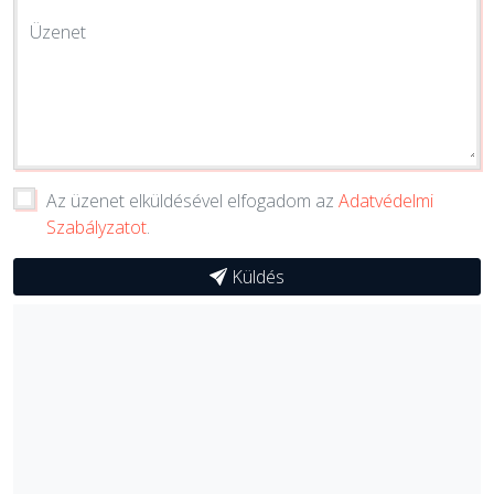
Üzenet
Az üzenet elküldésével elfogadom az
Adatvédelmi
Szabályzatot
.
Küldés