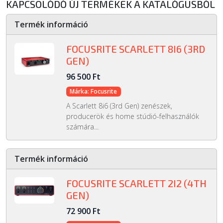
KAPCSOLÓDÓ ÚJ TERMÉKEK A KATALÓGUSBÓL
Termék információ
FOCUSRITE SCARLETT 8I6 (3RD
GEN)
96 500 Ft
Márka: Focusrite
A Scarlett 8i6 (3rd Gen) zenészek,
producerök és home stúdió-felhasználók
számára...
Termék információ
FOCUSRITE SCARLETT 2I2 (4TH
GEN)
72 900 Ft