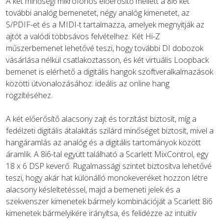
A két minőségi mikrofonos előerősítő mellett a 8i6 két
további analóg bemenetet, négy analóg kimenetet, az
S/PDIF-et és a MIDI-t tartalmazza, amelyek megnyitják az
ajtót a valódi többsávos felvételhez. Két Hi-Z
műszerbemenet lehetővé teszi, hogy további DI dobozok
vásárlása nélkül csatlakoztasson, és két virtuális Loopback
bemenet is elérhető a digitális hangok szoftveralkalmazások
közötti útvonalozásához: ideális az online hang
rögzítéséhez.
A két előerősítő alacsony zajt és torzítást biztosít, míg a
fedélzeti digitális átalakítás szilárd minőséget biztosít, mivel a
hangáramlás az analóg és a digitális tartományok között
áramlik. A 8i6-tal együtt található a Scarlett MixControl, egy
18 x 6 DSP keverő. Rugalmassági szintet biztosítva lehetővé
teszi, hogy akár hat különálló monokeveréket hozzon létre
alacsony késleltetéssel, majd a bemeneti jelek és a
szekvenszer kimenetek bármely kombinációját a Scarlett 8i6
kimenetek bármelyikére irányítsa, és felidézze az intuitív