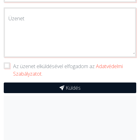
Üzenet
Az üzenet elküldésével elfogadom az
Adatvédelmi
Szabályzatot
.
Küldés