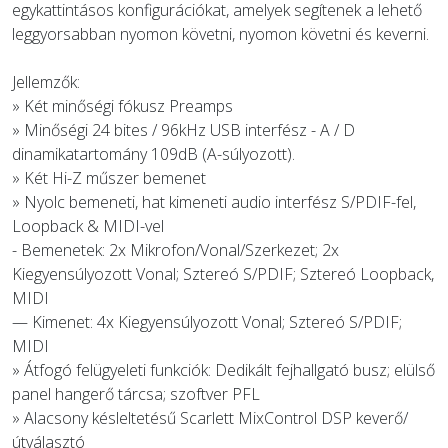
egykattintásos konfigurációkat, amelyek segítenek a lehető
leggyorsabban nyomon követni, nyomon követni és keverni.
Jellemzők:
» Két minőségi fókusz Preamps
» Minőségi 24 bites / 96kHz USB interfész - A / D
dinamikatartomány 109dB (A-súlyozott).
» Két Hi-Z műszer bemenet
» Nyolc bemeneti, hat kimeneti audio interfész S/PDIF-fel,
Loopback & MIDI-vel
- Bemenetek: 2x Mikrofon/Vonal/Szerkezet; 2x
Kiegyensúlyozott Vonal; Sztereó S/PDIF; Sztereó Loopback,
MIDI
— Kimenet: 4x Kiegyensúlyozott Vonal; Sztereó S/PDIF;
MIDI
» Átfogó felügyeleti funkciók: Dedikált fejhallgató busz; elülső
panel hangerő tárcsa; szoftver PFL
» Alacsony késleltetésű Scarlett MixControl DSP keverő/
útválasztó