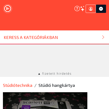
DJ ESZKÖZ
KERESS A KATEGÓRIÁKBAN
HANGTECHNIKA
FÉNYTECHNIKA
▲ fizetett hirdetés
STÚDIÓTECHNIKA
Stúdiótechnika
Stúdió hangkártya
EGYÉB
SZOLGÁLTATÁSOK