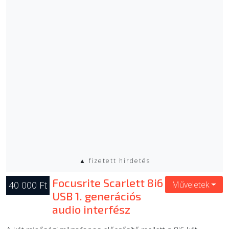
▲ fizetett hirdetés
Focusrite Scarlett 8i6
40 000 Ft
Műveletek
USB 1. generációs
audio interfész