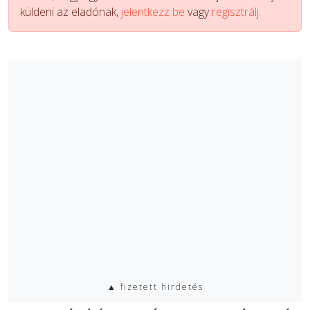
küldeni az eladónak,
jelentkezz be
vagy
regisztrálj.
▲ fizetett hirdetés