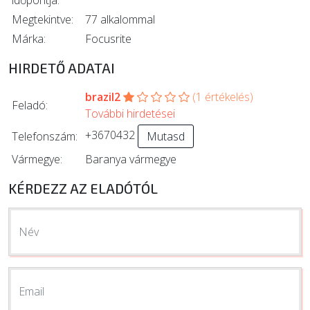
Megtekintve:
77 alkalommal
Márka:
Focusrite
HIRDETŐ ADATAI
brazil2
(1 értékelés)
Feladó:
További hirdetései
+3670432
Telefonszám:
Mutasd
Vármegye:
Baranya vármegye
KÉRDEZZ AZ ELADÓTÓL
Név
Email