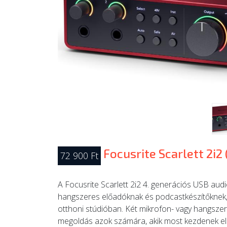
Focusrite Scarlett 2i2
72 900 Ft
A Focusrite Scarlett 2i2 4. generációs USB audi
hangszeres előadóknak és podcastkészítőknek, 
otthoni stúdióban. Két mikrofon- vagy hangsze
megoldás azok számára, akik most kezdenek el 