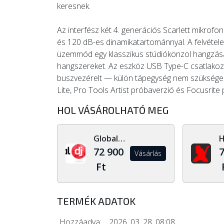
keresnek.
Az interfész két 4. generációs Scarlett mikrofon
és 120 dB-es dinamikatartománnyal. A felvételek
üzemmód egy klasszikus stúdiókonzol hangzását
hangszereket. Az eszköz USB Type-C csatlakoz
buszvezérelt — külön tápegység nem szükséges
Lite, Pro Tools Artist próbaverzió és Focusrite
HOL VÁSÁROLHATÓ MEG
Global Dj Shop
72 900
7
Vásárlás
Ft
TERMÉK ADATOK
Hozzáadva:
2026. 03. 28. 08:08