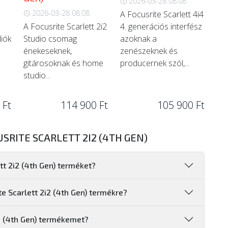
2026-03-28 08:08
2026-03-28 08:08
A Focusrite Scarlett 4i4
A Focusrite Scarlett 2i2
4. generációs interfész
diók
Studio csomag
azoknak a
énekeseknek,
zenészeknek és
gitárosoknak és home
producernek szól,...
studio...
 Ft
114 900 Ft
105 900 Ft
SRITE SCARLETT 2I2 (4TH GEN)
tt 2i2 (4th Gen) terméket?
te Scarlett 2i2 (4th Gen) termékre?
2 (4th Gen) termékemet?