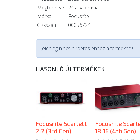
Megtekintve:
24 alkalommal
Márka:
Focusrite
Cikkszám:
00056724
Jelenleg nincs hirdetés ehhez a termékhez.
HASONLÓ ÚJ TERMÉKEK
Focusrite Scarlett
Focusrite Scarl
2i2 (3rd Gen)
18i16 (4th Gen)