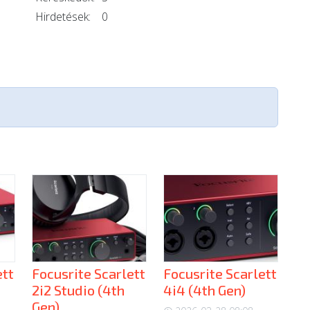
Hirdetések:
0
ett
Focusrite Scarlett
Focusrite Scarlett
2i2 Studio (4th
4i4 (4th Gen)
Gen)