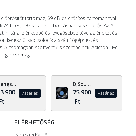
 előerősítőt tartalmaz, 69 dB-es erősítési tartománnyal
 24 bites, 192 kHz-es felbontásban készíthetők. Az Air
 imitálja, élénkebbé és levegősebbé téve az éneket és
ón keresztül kapcsolódik a számítógéphez, és
. A csomagban szoftverek is szerepelnek: Ableton Live
 plugin-csomag.
Hangszerdiszkont.hu
DjSoundLight.hu
3 900
75 900
Vásárlás
Vásárlás
Ft
Ft
ELÉRHETŐSÉG
Kereskedők:
3