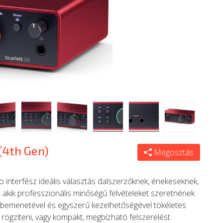
 (4th Gen)
Megosztás
o interfész ideális választás dalszerzőknek, énekeseknek,
akik professzionális minőségű felvételeket szeretnének
rbemenetével és egyszerű kezelhetőségével tökéletes
rögzíteni, vagy kompakt, megbízható felszerelést