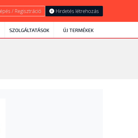
épés / Regisztráció
Hirdetés létrehozás
SZOLGÁLTATÁSOK
ÚJ TERMÉKEK