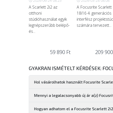
2026-06-24 08:25
2026-03-28 08:08
A Scarlett 2i2 az
A Focusrite Scarlett
otthoni
18i16 4. generációs
stúdióhasználat egyik
interfész projektstú
legnépszerűbb belépő-
számára tervezett...
és...
59 890 Ft
209 900
GYAKRAN ISMÉTELT KÉRDÉSEK: FOCU
Hol vásárolhatok használt Focusrite Scarle
Mennyi a legalacsonyabb új ár a(z) Focusri
Hogyan adhatom el a Focusrite Scarlett 2i