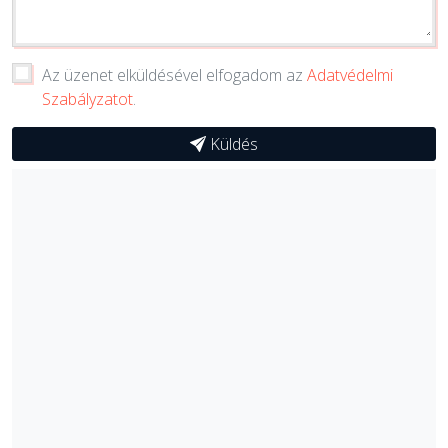
Az üzenet elküldésével elfogadom az
Adatvédelmi
Szabályzatot
.
Küldés