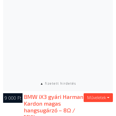
▲ fizetett hirdetés
BMW iX3 gyári Harman
9 000 Ft
Műveletek
Kardon magas
hangsugárzó – 8Ω /