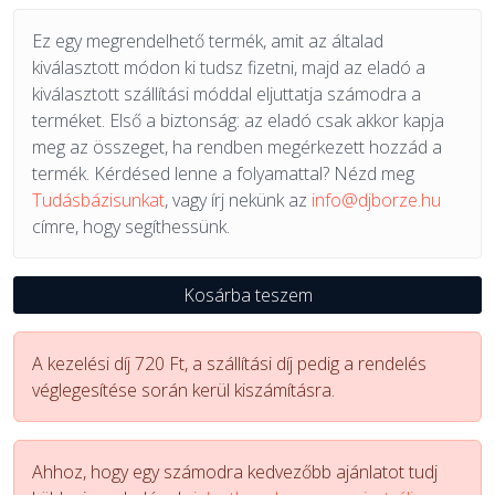
Ez egy megrendelhető termék, amit az általad
kiválasztott módon ki tudsz fizetni, majd az eladó a
kiválasztott szállítási móddal eljuttatja számodra a
terméket. Első a biztonság: az eladó csak akkor kapja
meg az összeget, ha rendben megérkezett hozzád a
termék. Kérdésed lenne a folyamattal? Nézd meg
Tudásbázisunkat
, vagy írj nekünk az
info@djborze.hu
címre, hogy segíthessünk.
Kosárba teszem
A kezelési díj 720 Ft, a szállítási díj pedig a rendelés
véglegesítése során kerül kiszámításra.
Ahhoz, hogy egy számodra kedvezőbb ajánlatot tudj