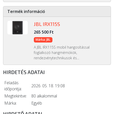
Termék információ
JBL IRX115S
265 500 Ft
Márka: JBL
A JBL IRX115S mobil hangosítással
foglalkozó hangmérnökök,
rendezvénytechnikusok és...
HIRDETÉS ADATAI
Feladás
2026. 05. 18. 19:08
időpontja:
Megtekintve:
80 alkalommal
Márka:
Egyéb
HIRDETŐ ADATAI