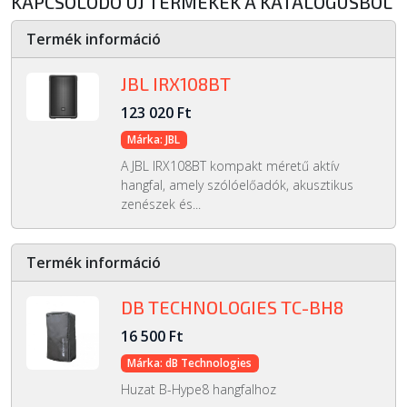
KAPCSOLÓDÓ ÚJ TERMÉKEK A KATALÓGUSBÓL
Termék információ
JBL IRX108BT
123 020 Ft
Márka: JBL
A JBL IRX108BT kompakt méretű aktív
hangfal, amely szólóelőadók, akusztikus
zenészek és...
Termék információ
DB TECHNOLOGIES TC-BH8
16 500 Ft
Márka: dB Technologies
Huzat B-Hype8 hangfalhoz