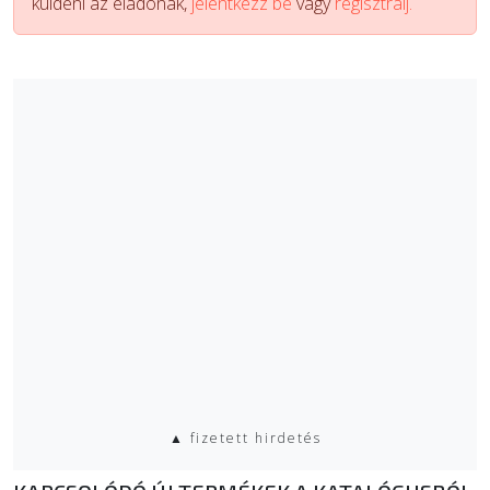
küldeni az eladónak,
jelentkezz be
vagy
regisztrálj.
▲ fizetett hirdetés