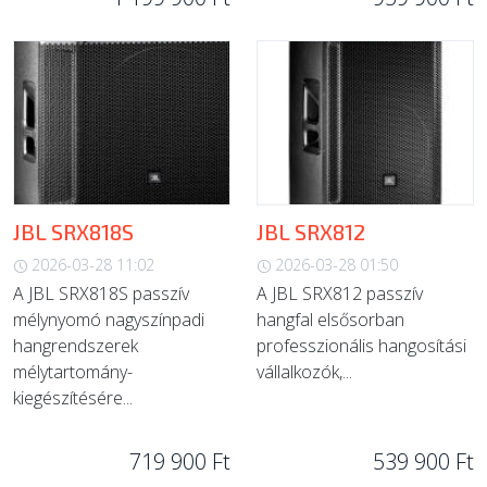
JBL SRX818S
JBL SRX812
2026-03-28 11:02
2026-03-28 01:50
A JBL SRX818S passzív
A JBL SRX812 passzív
mélynyomó nagyszínpadi
hangfal elsősorban
hangrendszerek
professzionális hangosítási
mélytartomány-
vállalkozók,...
kiegészítésére...
719 900 Ft
539 900 Ft