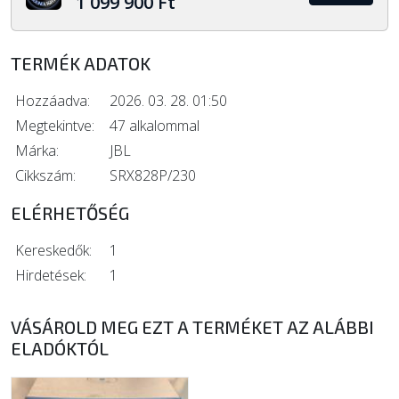
1 099 900 Ft
TERMÉK ADATOK
Hozzáadva:
2026. 03. 28. 01:50
Megtekintve:
47 alkalommal
Márka:
JBL
Cikkszám:
SRX828P/230
ELÉRHETŐSÉG
Kereskedők:
1
Hirdetések:
1
VÁSÁROLD MEG EZT A TERMÉKET AZ ALÁBBI
ELADÓKTÓL