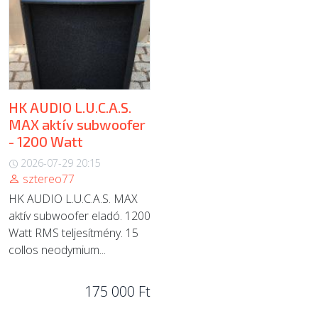
HK AUDIO L.U.C.A.S.
MAX aktív subwoofer
- 1200 Watt
2026-07-29 20:15
sztereo77
HK AUDIO L.U.C.A.S. MAX
aktív subwoofer eladó. 1200
Watt RMS teljesítmény. 15
collos neodymium...
175 000 Ft