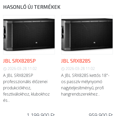
HASONLÓ ÚJ TERMÉKEK
JBL SRX828SP
JBL SRX828S
2026-03-28 11:02
2026-03-28 11:02
A JBL SRX828SP
A JBL SRX828S kettős 18"-
professzionális élőzenei
os passzív mélynyomó
produkciókhoz,
nagyteljesítményű, profi
fesztiválokhoz, klubokhoz
hangrendszerekhez...
és...
1 199 900 Ft
959 900 Ft