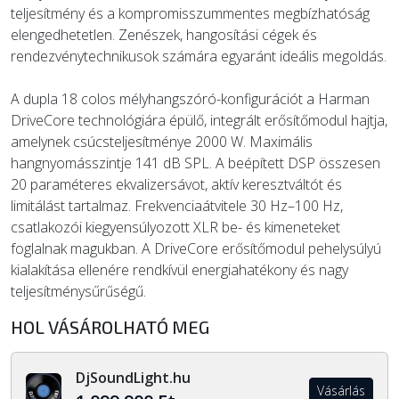
teljesítmény és a kompromisszummentes megbízhatóság
elengedhetetlen. Zenészek, hangosítási cégek és
rendezvénytechnikusok számára egyaránt ideális megoldás.
A dupla 18 colos mélyhangszóró-konfigurációt a Harman
DriveCore technológiára épülő, integrált erősítőmodul hajtja,
amelynek csúcsteljesítménye 2000 W. Maximális
hangnyomásszintje 141 dB SPL. A beépített DSP összesen
20 paraméteres ekvalizersávot, aktív keresztváltót és
limitálást tartalmaz. Frekvenciaátvitele 30 Hz–100 Hz,
csatlakozói kiegyensúlyozott XLR be- és kimeneteket
foglalnak magukban. A DriveCore erősítőmodul pehelysúlyú
kialakítása ellenére rendkívül energiahatékony és nagy
teljesítménysűrűségű.
HOL VÁSÁROLHATÓ MEG
DjSoundLight.hu
Vásárlás