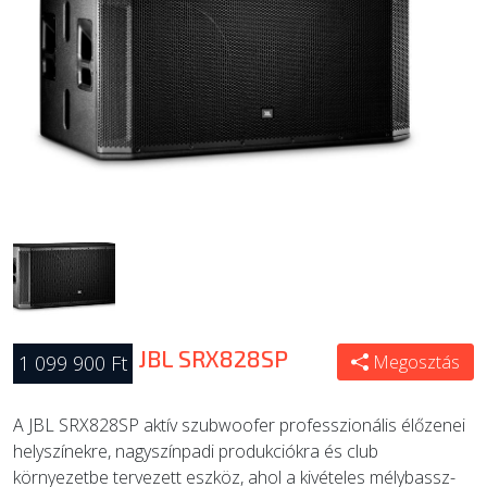
ÚJ TERMÉKEK
JBL SRX828SP
1 099 900 Ft
Megosztás
A JBL SRX828SP aktív szubwoofer professzionális élőzenei
helyszínekre, nagyszínpadi produkciókra és club
környezetbe tervezett eszköz, ahol a kivételes mélybassz-