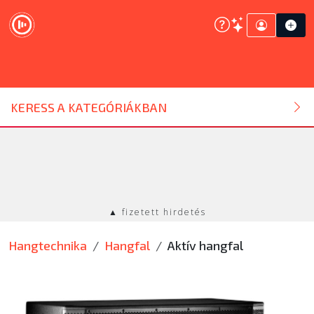
DJ ESZKÖZ
KERESS A KATEGÓRIÁKBAN
HANGTECHNIKA
FÉNYTECHNIKA
▲ fizetett hirdetés
STÚDIÓTECHNIKA
Hangtechnika
Hangfal
Aktív hangfal
EGYÉB
SZOLGÁLTATÁSOK