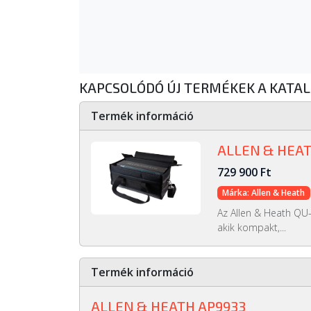
KAPCSOLÓDÓ ÚJ TERMÉKEK A KATA
Termék információ
ALLEN & HEAT
729 900 Ft
Márka: Allen & Heath
Az Allen & Heath QU
akik kompakt,...
Termék információ
ALLEN & HEATH AP9933