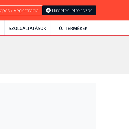
épés / Regisztráció
Hirdetés létrehozás
SZOLGÁLTATÁSOK
ÚJ TERMÉKEK