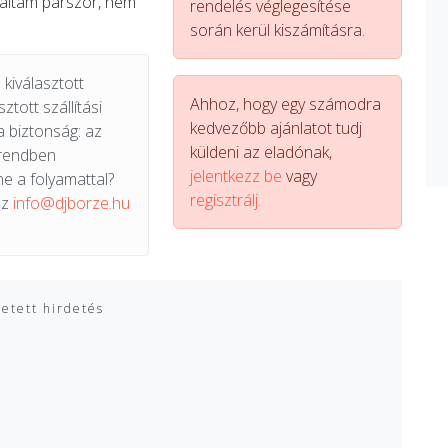
naltam parszor, nem
rendelés véglegesítése
során kerül kiszámításra.
kiválasztott
Ahhoz, hogy egy számodra
ztott szállítási
kedvezőbb ajánlatot tudj
a biztonság: az
küldeni az eladónak,
 rendben
jelentkezz be
vagy
e a folyamattal?
regisztrálj.
az
info@djborze.hu
zetett hirdetés