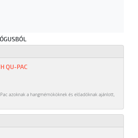
LÓGUSBÓL
H QU-PAC
-Pac azoknak a hangmérnököknek és előadóknak ajánlott,