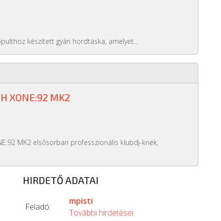
pulthoz készített gyári hordtáska, amelyet...
H XONE:92 MK2
E:92 MK2 elsősorban professzionális klubdj-knek,
HIRDETŐ ADATAI
mpisti
Feladó:
További hirdetései