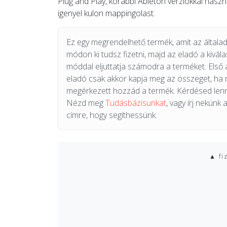
Plug and Play, korabbi Ableton verziokkal hasz
igenyel kulon mappingolast.
Ez egy megrendelhető termék, amit az általad 
módon ki tudsz fizetni, majd az eladó a kiválas
móddal eljuttatja számodra a terméket. Első 
eladó csak akkor kapja meg az összeget, ha
megérkezett hozzád a termék. Kérdésed lenn
Nézd meg
Tudásbázisunkat
, vagy írj nekünk 
címre, hogy segíthessünk.
▲ fi