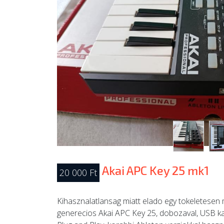
Akai APC Key 25 mk1
20 000 Ft
Kihasznalatlansag miatt elado egy tokeletesen
generecios Akai APC Key 25, dobozaval, USB ka