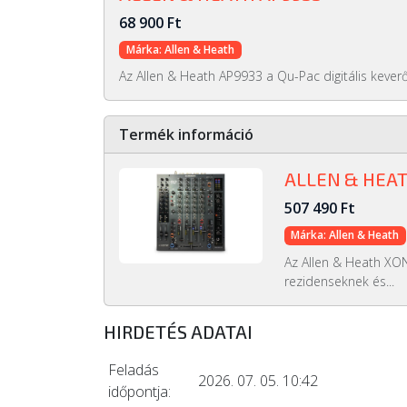
68 900 Ft
Márka: Allen & Heath
Az Allen & Heath AP9933 a Qu-Pac digitális keverő
Termék információ
ALLEN & HEAT
507 490 Ft
Márka: Allen & Heath
Az Allen & Heath XON
rezidenseknek és...
HIRDETÉS ADATAI
Feladás
2026. 07. 05. 10:42
időpontja: