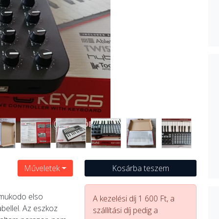
Műveletek
Kosárba teszem
 mukodo elso
A kezelési díj 1 600 Ft, a
bellel. Az eszkoz
szállítási díj pedig a