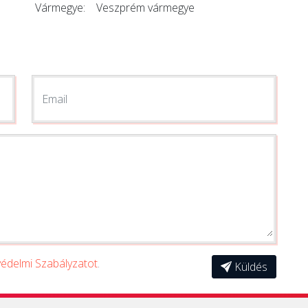
Vármegye:
Veszprém vármegye
Email
édelmi Szabályzatot
.
Küldés