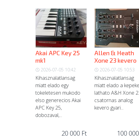
Akai APC Key 25
Allen & Heath
mk1
Xone 23 kevero
2026-07-05 10:42
2026-07-05 10:53
Kihasznalatlansag
Kihasznalatlansag
miatt elado egy
miatt elado a kepek
tokeletesen mukodo
lathato A&H Xone 2
elso generecios Akai
csatornas analog
APC Key 25,
kevero gyari...
dobozaval,...
20 000 Ft
100 000