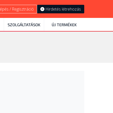
épés / Regisztráció
Hirdetés létrehozás
SZOLGÁLTATÁSOK
ÚJ TERMÉKEK