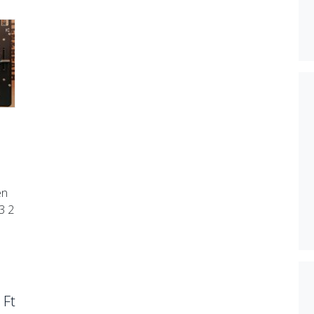
en
3 2
 Ft