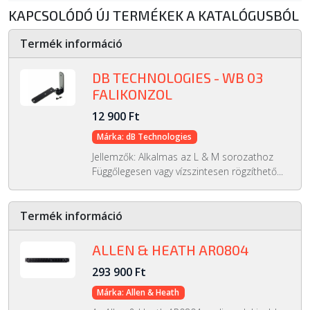
KAPCSOLÓDÓ ÚJ TERMÉKEK A KATALÓGUSBÓL
Termék információ
DB TECHNOLOGIES - WB 03
FALIKONZOL
12 900 Ft
Márka: dB Technologies
Jellemzők: Alkalmas az L & M sorozathoz
Függőlegesen vagy vízszintesen rögzíthető...
Termék információ
ALLEN & HEATH AR0804
293 900 Ft
Márka: Allen & Heath