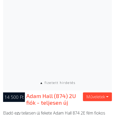
▲ fizetett hirdetés
Adam Hall (874) 2U
14 500 Ft
Műveletek
fiók - teljesen új
Eladó egy teljesen új fekete Adam Hall 874 2E fém fiokos