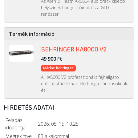
Az Allen & Heath AR0804 audiorack kisebb
helyszínek hangosítóinak és a GLD
rendszer...
Termék információ
BEHRINGER HA8000 V2
49 900 Ft
Márka: Behringer
A HA8000 V2 professzionális fejhallgató-
erősítő stúdióknak, élő hangtechnikusoknak
és...
HIRDETÉS ADATAI
Feladás
2026. 05. 15. 10:25
időpontja:
Megtekintve:
83 alkalommal