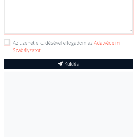
Az üzenet elküldésével elfogadom az
Adatvédelmi
Szabályzatot
.
Küldés