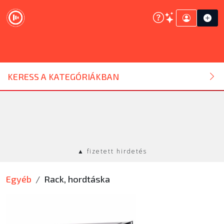
DJ ESZKÖZ
KERESS A KATEGÓRIÁKBAN
HANGTECHNIKA
FÉNYTECHNIKA
▲ fizetett hirdetés
STÚDIÓTECHNIKA
Egyéb
Rack, hordtáska
EGYÉB
SZOLGÁLTATÁSOK