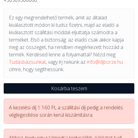
+36309366006
Ez egy megrendelhető termék, amit az általad
kiválasztott módon ki tudsz fizetni, majd az eladó a
kiválasztott szállítási móddal eljuttatja számodra a
terméket. Első a biztonság: az eladó csak akkor kapja
meg az összeget, ha rendben megérkezett hozzád a
termék. Kérdésed lenne a folyamattal? Nézd meg
Tudásbázisunkat
, vagy írj nekünk az
info@djborze.hu
címre, hogy segíthessünk.
Kosárba teszem
A kezelési díj 1 160 Ft, a szállítási díj pedig a rendelés
véglegesítése során kerül kiszámításra.
Ahhoz, hogy egy számodra kedvezőbb ajánlatot tudj