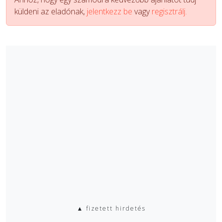
küldeni az eladónak,
jelentkezz be
vagy
regisztrálj.
▲ fizetett hirdetés