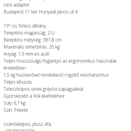
rack adapter
Budapest 11 ker Hunyadi János ut 4.
19"-os fiókos állvány
Telepítési magasság: 2 U
Beépítési mélység: 387,8 cm
Maximális teherbírás: 20 kg
Anyag: 1,5 mm-es acél
Teljes hosszúságú fogantyú az ergonomikus használat
érdekében
1,5 kg húzóerővel rendelkező rögzítő mechanizmus
Teljes kihúzás
Teleszkópos sínek golyóscsapágyakkal
Gyorskioldó a fiók kivételéhez
Súly: 6,7 kg
Szín: Fekete
számlaképes, plusz áfa