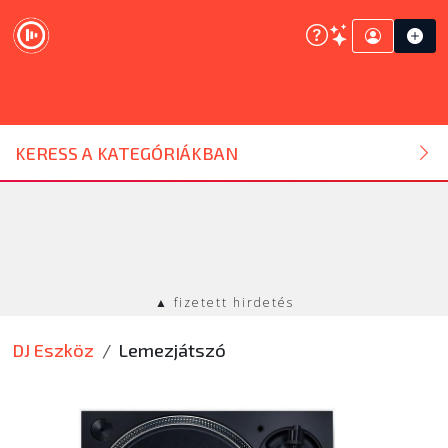
DJ ESZKÖZ
KERESS A KATEGÓRIÁKBAN
HANGTECHNIKA
FÉNYTECHNIKA
▲ fizetett hirdetés
STÚDIÓTECHNIKA
DJ Eszköz
Lemezjátszó
EGYÉB
SZOLGÁLTATÁSOK