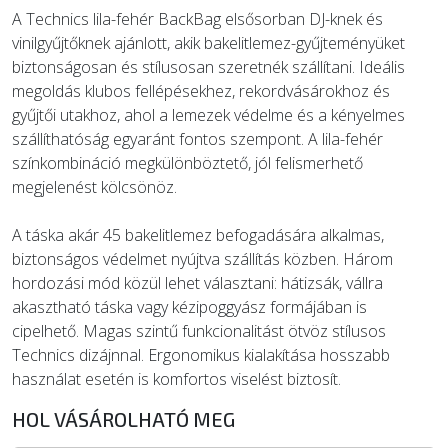
A Technics lila-fehér BackBag elsősorban DJ-knek és
ÚJ TERMÉKEK
vinilgyűjtőknek ajánlott, akik bakelitlemez-gyűjteményüket
biztonságosan és stílusosan szeretnék szállítani. Ideális
megoldás klubos fellépésekhez, rekordvásárokhoz és
gyűjtői utakhoz, ahol a lemezek védelme és a kényelmes
szállíthatóság egyaránt fontos szempont. A lila-fehér
színkombináció megkülönböztető, jól felismerhető
megjelenést kölcsönöz.
A táska akár 45 bakelitlemez befogadására alkalmas,
biztonságos védelmet nyújtva szállítás közben. Három
hordozási mód közül lehet választani: hátizsák, vállra
akasztható táska vagy kézipoggyász formájában is
cipelhető. Magas szintű funkcionalitást ötvöz stílusos
Technics dizájnnal. Ergonomikus kialakítása hosszabb
használat esetén is komfortos viselést biztosít.
HOL VÁSÁROLHATÓ MEG