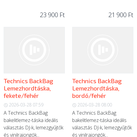
23 900 Ft
21 900 Ft
Technics BackBag
Technics BackBag
Lemezhordtáska,
Lemezhordtáska,
fekete/fehér
bordó/fehér
2026-03-28 07:59
2026-03-28 08:00
A Technics BackBag
A Technics BackBag
bakelitlemez-táska ideális
bakelitlemez-táska ideális
választás DJ-k, lemezgyűjtők
választás DJ-k, lemezgyűjtők
és vinilrajongók...
és vinilrajongók...