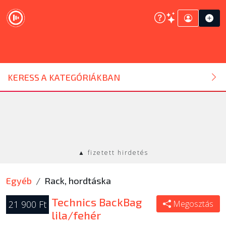
DJ ESZKÖZ
KERESS A KATEGÓRIÁKBAN
HANGTECHNIKA
FÉNYTECHNIKA
▲ fizetett hirdetés
STÚDIÓTECHNIKA
Egyéb
Rack, hordtáska
EGYÉB
Technics BackBag
21 900 Ft
Megosztás
lila/fehér
SZOLGÁLTATÁSOK