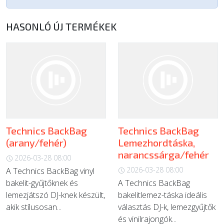
HASONLÓ ÚJ TERMÉKEK
Technics BackBag
Technics BackBag
(arany/fehér)
Lemezhordtáska,
narancssárga/fehér
2026-03-28 08:00
2026-03-28 08:00
A Technics BackBag vinyl
bakelit-gyűjtőknek és
A Technics BackBag
lemezjátszó DJ-knek készült,
bakelitlemez-táska ideális
akik stílusosan...
választás DJ-k, lemezgyűjtők
és vinilrajongók...