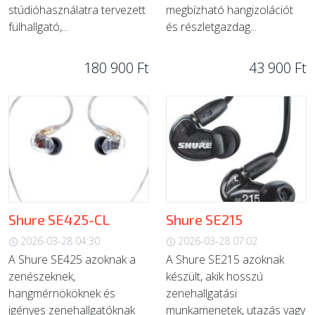
stúdióhasználatra tervezett
megbízható hangizolációt
fülhallgató,...
és részletgazdag...
180 900 Ft
43 900 Ft
Shure SE425-CL
Shure SE215
2026-03-28 04:30
2026-03-28 07:02
A Shure SE425 azoknak a
A Shure SE215 azoknak
zenészeknek,
készült, akik hosszú
hangmérnököknek és
zenehallgatási
igényes zenehallgatóknak
munkamenetek, utazás vagy