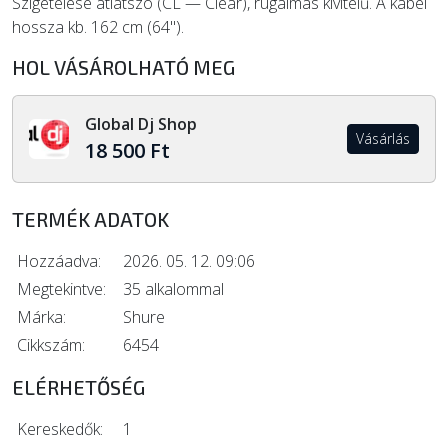
Szigetelése átlátszó (CL — Clear), rugalmas kivitelű. A kábel
hossza kb. 162 cm (64").
HOL VÁSÁROLHATÓ MEG
Global Dj Shop
Vásárlás
18 500 Ft
TERMÉK ADATOK
Hozzáadva:
2026. 05. 12. 09:06
Megtekintve:
35 alkalommal
Márka:
Shure
Cikkszám:
6454
ELÉRHETŐSÉG
Kereskedők:
1