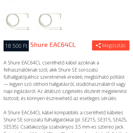
Shure EAC64CL
18 500 Ft
Megosztás
A Shure EAC64CL cserélhető kábel azoknak a
felhasználóknak szól, akik Shure SE sorozatú
fülhallgatójukhoz szeretnének eredeti, megbízható pótlást
— legyen szó otthoni hallgatásról, stúdióhasználatról vagy
napi ingázásról. Az átlátszó szigetelés diszkrét megjelenést
biztosít, és könnyen észrevehető az esetleges sérülés.
A Shure EAC64CL kábel kompatibilis a cserélhető kábeles
Shure SE sorozatú fülhallgatókkal (pl. SE215, SE315, SE425,
SE535). Csatlakozója szabványos 3,5 mm-es sztereo jack.