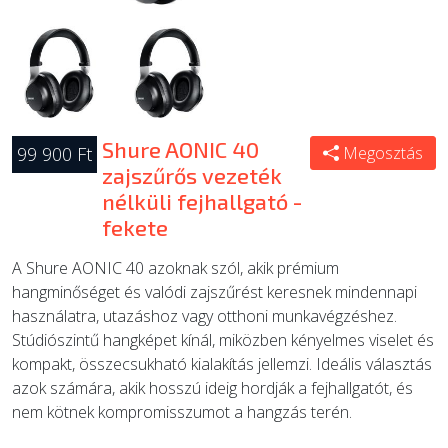
Shure AONIC 40
99 900 Ft
Megosztás
zajszűrős vezeték
nélküli fejhallgató -
fekete
A Shure AONIC 40 azoknak szól, akik prémium
hangminőséget és valódi zajszűrést keresnek mindennapi
használatra, utazáshoz vagy otthoni munkavégzéshez.
Stúdiószintű hangképet kínál, miközben kényelmes viselet és
kompakt, összecsukható kialakítás jellemzi. Ideális választás
azok számára, akik hosszú ideig hordják a fejhallgatót, és
nem kötnek kompromisszumot a hangzás terén.