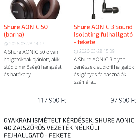
Shure AONIC 50
Shure AONIC 3 Sound
(barna)
Isolating fülhallgató
- fekete
2026-03-28 14:17
2026-03-28 15:09
A Shure AONIC 50 olyan
hallgatóknak ajánlott, akik
A Shure AONIC 3 olyan
stúdió minőségű hangzást
zenészek, audiofil hallgatók
és hatékony...
és igényes felhasználók
számára...
117 900 Ft
97 900 Ft
GYAKRAN ISMÉTELT KÉRDÉSEK: SHURE AONIC
40 ZAJSZŰRŐS VEZETÉK NÉLKÜLI
FEJHALLGATÓ - FEKETE