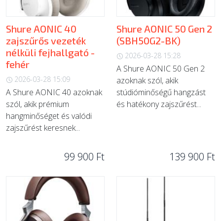
Shure AONIC 40
Shure AONIC 50 Gen 2
zajszűrős vezeték
(SBH50G2-BK)
nélküli fejhallgató -
2026-03-28 15:28
fehér
A Shure AONIC 50 Gen 2
2026-03-28 15:09
azoknak szól, akik
A Shure AONIC 40 azoknak
stúdióminőségű hangzást
szól, akik prémium
és hatékony zajszűrést...
hangminőséget és valódi
zajszűrést keresnek...
99 900 Ft
139 900 Ft