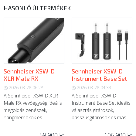
HASONLÓ ÚJ TERMÉKEK
Sennheiser XSW-D
Sennheiser XSW-D
XLR Male RX
Instrument Base Set
2026-03-28 06:28
2026-03-28 04:33
A Sennheiser XSW-D XLR
A Sennheiser XSW-D
Male RX vevőegység ideális
Instrument Base Set ideális
megoldás zenészek,
választás gitárosok,
hangmérnökök és...
basszusgitárosok és más...
59 900 Ft
106 900 Ft