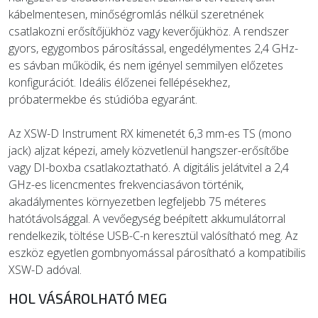
kábelmentesen, minőségromlás nélkül szeretnének
csatlakozni erősítőjükhöz vagy keverőjükhöz. A rendszer
gyors, egygombos párosítással, engedélymentes 2,4 GHz-
es sávban működik, és nem igényel semmilyen előzetes
konfigurációt. Ideális élőzenei fellépésekhez,
próbatermekbe és stúdióba egyaránt.
Az XSW-D Instrument RX kimenetét 6,3 mm-es TS (mono
jack) aljzat képezi, amely közvetlenül hangszer-erősítőbe
vagy DI-boxba csatlakoztatható. A digitális jelátvitel a 2,4
GHz-es licencmentes frekvenciasávon történik,
akadálymentes környezetben legfeljebb 75 méteres
hatótávolsággal. A vevőegység beépített akkumulátorral
rendelkezik, töltése USB-C-n keresztül valósítható meg. Az
eszköz egyetlen gombnyomással párosítható a kompatibilis
XSW-D adóval.
HOL VÁSÁROLHATÓ MEG