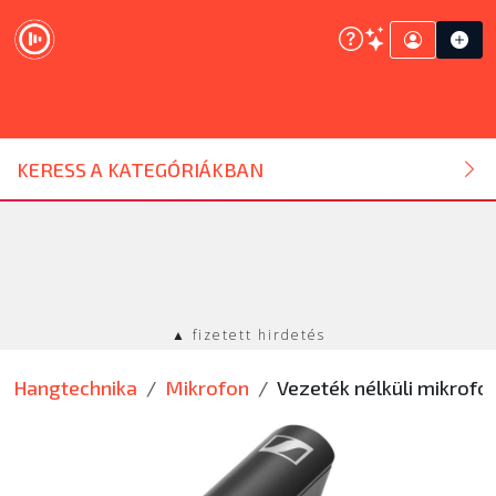
DJ ESZKÖZ
KERESS A KATEGÓRIÁKBAN
HANGTECHNIKA
FÉNYTECHNIKA
▲ fizetett hirdetés
STÚDIÓTECHNIKA
Hangtechnika
Mikrofon
Vezeték nélküli mikrofo
EGYÉB
SZOLGÁLTATÁSOK