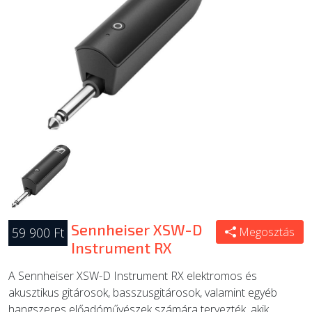
ÚJ TERMÉKEK
Sennheiser XSW-D
59 900 Ft
Megosztás
Instrument RX
A Sennheiser XSW-D Instrument RX elektromos és
akusztikus gitárosok, basszusgitárosok, valamint egyéb
hangszeres előadóművészek számára tervezték, akik