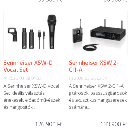
Sennheiser XSW-D
Sennheiser XSW 2-
Vocal Set
CI1-A
2026-03-28 04:33
2026-03-28 02:34
A Sennheiser XSW-D Vocal
A Sennheiser XSW 2-CI1-A
Set ideális választás
gitárosok, basszusgitárosok
énekesek, előadóművészek
és akusztikus hangszeresek
és hangosítók...
számára...
126 900 Ft
133 900 Ft