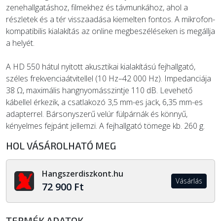
zenehallgatáshoz, filmekhez és távmunkához, ahol a
részletek és a tér visszaadása kiemelten fontos. A mikrofon-
kompatibilis kialakítás az online megbeszéléseken is megállja
a helyét.
A HD 550 hátul nyitott akusztikai kialakítású fejhallgató,
széles frekvenciaátvitellel (10 Hz–42 000 Hz). Impedanciája
38 Ω, maximális hangnyomásszintje 110 dB. Levehető
kábellel érkezik, a csatlakozó 3,5 mm-es jack, 6,35 mm-es
adapterrel. Bársonyszerű velúr fülpárnák és könnyű,
kényelmes fejpánt jellemzi. A fejhallgató tömege kb. 260 g.
HOL VÁSÁROLHATÓ MEG
Hangszerdiszkont.hu
Vásárlás
72 900 Ft
TERMÉK ADATOK