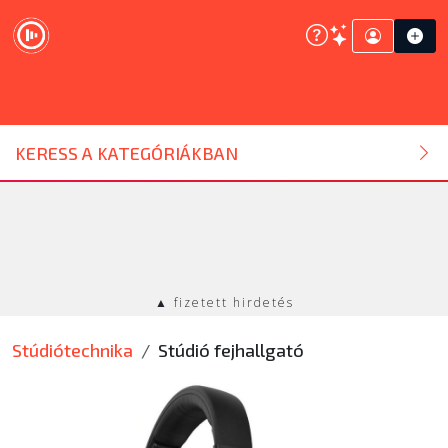
DJ ESZKÖZ
KERESS A KATEGÓRIÁKBAN
HANGTECHNIKA
FÉNYTECHNIKA
▲ fizetett hirdetés
STÚDIÓTECHNIKA
Stúdiótechnika
Stúdió fejhallgató
EGYÉB
SZOLGÁLTATÁSOK