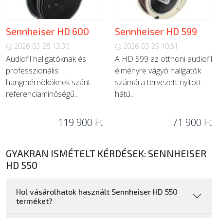
Sennheiser HD 600
Sennheiser HD 599
2026-03-28 13:30
2026-03-29 10:51
Audiofil hallgatóknak és
A HD 599 az otthoni audiofil
professzionális
élményre vágyó hallgatók
hangmérnököknek szánt
számára tervezett nyitott
referenciaminőségű...
hátú...
119 900 Ft
71 900 Ft
GYAKRAN ISMÉTELT KÉRDÉSEK: SENNHEISER
HD 550
Hol vásárolhatok használt Sennheiser HD 550
terméket?