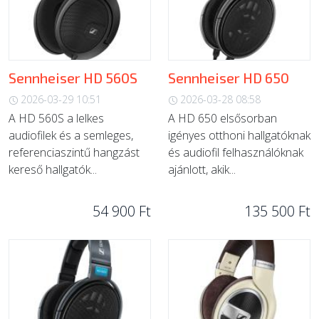
Sennheiser HD 560S
Sennheiser HD 650
2026-03-29 10:51
2026-03-28 08:58
A HD 560S a lelkes
A HD 650 elsősorban
audiofilek és a semleges,
igényes otthoni hallgatóknak
referenciaszintű hangzást
és audiofil felhasználóknak
kereső hallgatók...
ajánlott, akik...
54 900 Ft
135 500 Ft