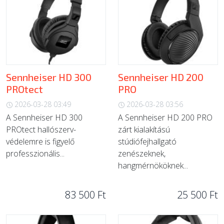
Sennheiser HD 300
Sennheiser HD 200
PROtect
PRO
2026-03-28 03:49
2026-03-28 03:56
A Sennheiser HD 300
A Sennheiser HD 200 PRO
PROtect hallószerv-
zárt kialakítású
védelemre is figyelő
stúdiófejhallgató
professzionális...
zenészeknek,
hangmérnököknek...
83 500 Ft
25 500 Ft