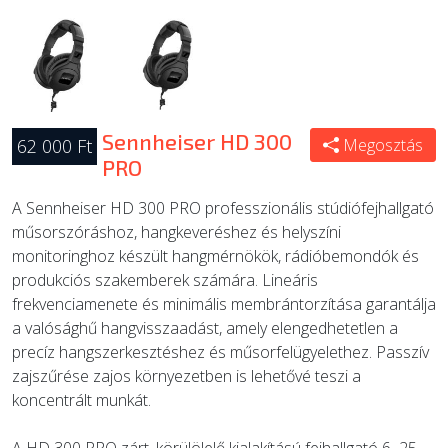
Sennheiser HD 300
62 000 Ft
Megosztás
PRO
A Sennheiser HD 300 PRO professzionális stúdiófejhallgató
műsorszóráshoz, hangkeveréshez és helyszíni
monitoringhoz készült hangmérnökök, rádióbemondók és
produkciós szakemberek számára. Lineáris
frekvenciamenete és minimális membrántorzítása garantálja
a valósághű hangvisszaadást, amely elengedhetetlen a
precíz hangszerkesztéshez és műsorfelügyelethez. Passzív
zajszűrése zajos környezetben is lehetővé teszi a
koncentrált munkát.