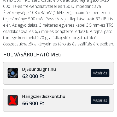
A HD 300 PRO zárt, körülölelő kialakítású fejhallgató 6–25
000 Hz-es frekvenciaátvitellel és 150 Ω impedanciával.
Érzékenysége 108 dB/mW (1 kHz-en), maximális bemeneti
teljesítménye 500 mW. Passzív zajcsillapítása akár 32 dB-t is
elér. Az egyoldalas, 3 méteres egyenes kábel 3,5 mm-es TRS
csatlakozóval és 6,3 mm-es adapterrel érkezik. A fejhallgató
tömege körülbelül 270 g, a fülkagylók forgathatók és
összecsukhatók a kényelmes tárolás és szállítás érdekében.
HOL VÁSÁROLHATÓ MEG
DjSoundLight.hu
Vásárlás
62 000 Ft
Hangszerdiszkont.hu
Vásárlás
66 900 Ft