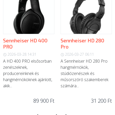
Sennheiser HD 400
Sennheiser HD 280
PRO
Pro
2026-03-28 14:31
2026-03-27 06:11
A HD 400 PRO elsősorban
A Sennheiser HD 280 Pro
zenészeknek,
hangmérnökök,
producereinknek és
stúdiózenészek és
hangmérnököknek ajánlott,
műsorszóró szakemberek
akik...
számára...
89 900 Ft
31 200 Ft