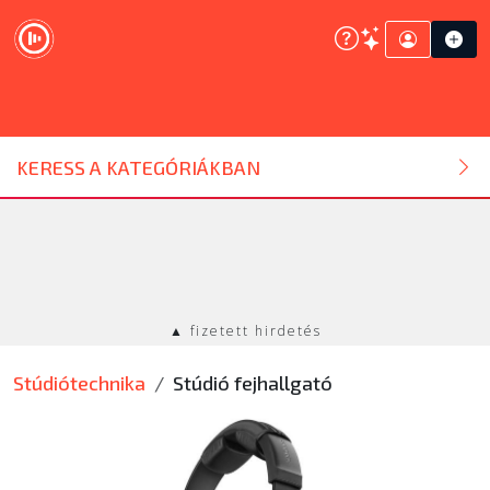
DJ ESZKÖZ
KERESS A KATEGÓRIÁKBAN
HANGTECHNIKA
FÉNYTECHNIKA
▲ fizetett hirdetés
STÚDIÓTECHNIKA
Stúdiótechnika
Stúdió fejhallgató
EGYÉB
SZOLGÁLTATÁSOK