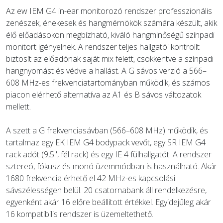
Az ew IEM G4 in-ear monitorozó rendszer professzionális
zenészek, énekesek és hangmérnökök számára készült, akik
élő előadásokon megbízható, kiváló hangminőségű színpadi
monitort igényelnek. A rendszer teljes hallgatói kontrollt
biztosít az előadónak saját mix felett, csökkentve a színpadi
hangnyomást és védve a hallást. A G sávos verzió a 566–
608 MHz-es frekvenciatartományban működik, és számos
piacon elérhető alternatíva az A1 és B sávos változatok
mellett.
A szett a G frekvenciasávban (566–608 MHz) működik, és
tartalmaz egy EK IEM G4 bodypack vevőt, egy SR IEM G4
rack adót (9,5", fél rack) és egy IE 4 fülhallgatót. A rendszer
sztereó, fókusz és monó üzemmódban is használható. Akár
1680 frekvencia érhető el 42 MHz-es kapcsolási
sávszélességen belül. 20 csatornabank áll rendelkezésre,
egyenként akár 16 előre beállított értékkel. Egyidejűleg akár
16 kompatibilis rendszer is üzemeltethető.