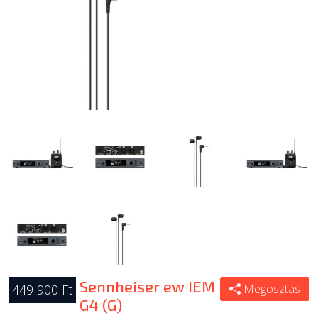
Sennheiser ew IEM
449 900 Ft
Megosztás
G4 (G)