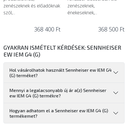
zenészeknek és előadóknak
zenészeknek,
szól,...
énekeseknek,...
368 400 Ft
368 500 Ft
GYAKRAN ISMÉTELT KÉRDÉSEK: SENNHEISER
EW IEM G4 (G)
Hol vásárolhatok használt Sennheiser ew IEM G4
(G) terméket?
Mennyi a legalacsonyabb új ár a(z) Sennheiser
ew IEM G4 (G) termékre?
Hogyan adhatom el a Sennheiser ew IEM G4 (G)
termékemet?