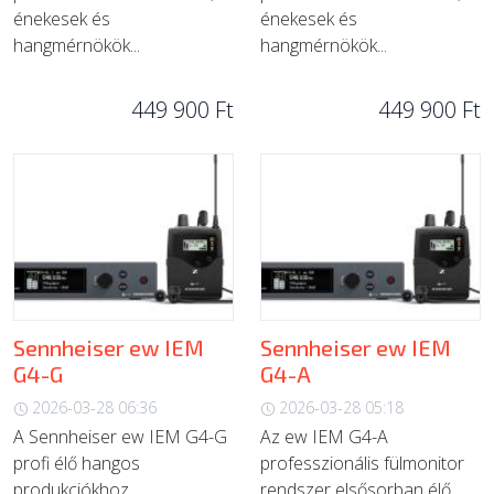
énekesek és
énekesek és
hangmérnökök...
hangmérnökök...
449 900 Ft
449 900 Ft
Sennheiser ew IEM
Sennheiser ew IEM
G4-G
G4-A
2026-03-28 06:36
2026-03-28 05:18
A Sennheiser ew IEM G4-G
Az ew IEM G4-A
profi élő hangos
professzionális fülmonitor
produkciókhoz,
rendszer elsősorban élő