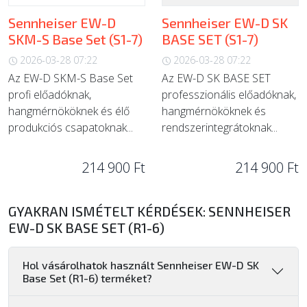
Sennheiser EW-D
Sennheiser EW-D SK
SKM-S Base Set (S1-7)
BASE SET (S1-7)
2026-03-28 07:22
2026-03-28 07:22
Az EW-D SKM-S Base Set
Az EW-D SK BASE SET
profi előadóknak,
professzionális előadóknak,
hangmérnököknek és élő
hangmérnököknek és
produkciós csapatoknak...
rendszerintegrátoknak...
214 900 Ft
214 900 Ft
GYAKRAN ISMÉTELT KÉRDÉSEK: SENNHEISER
EW-D SK BASE SET (R1-6)
Hol vásárolhatok használt Sennheiser EW-D SK
Base Set (R1-6) terméket?