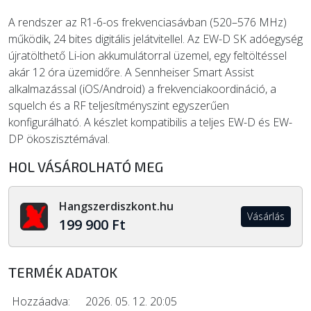
A rendszer az R1-6-os frekvenciasávban (520–576 MHz)
működik, 24 bites digitális jelátvitellel. Az EW-D SK adóegység
újratölthető Li-ion akkumulátorral üzemel, egy feltöltéssel
akár 12 óra üzemidőre. A Sennheiser Smart Assist
alkalmazással (iOS/Android) a frekvenciakoordináció, a
squelch és a RF teljesítményszint egyszerűen
konfigurálható. A készlet kompatibilis a teljes EW-D és EW-
DP ökoszisztémával.
HOL VÁSÁROLHATÓ MEG
Hangszerdiszkont.hu
Vásárlás
199 900 Ft
TERMÉK ADATOK
Hozzáadva:
2026. 05. 12. 20:05