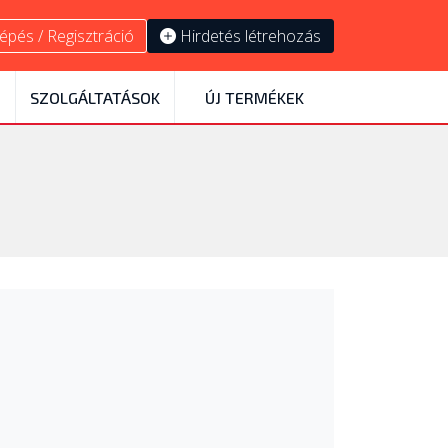
épés / Regisztráció
Hirdetés létrehozás
SZOLGÁLTATÁSOK
ÚJ TERMÉKEK