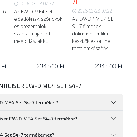
7)
2026-03-28 07:22
2026-03-28 07:22
1-6
Az EW-D ME4 Set
előadóknak, szónokok
Az EW-DP ME 4 SET
n
és prezentálók
S1-7 filmesek,
számára ajánlott
dokumentumfilm-
megoldás, akik...
készítők és online
tartalomkészítők...
 Ft
234 500 Ft
234 500 Ft
NHEISER EW-D ME4 SET S4-7
-D ME4 Set S4-7 terméket?
eiser EW-D ME4 Set S4-7 termékre?
4 Set S4-7 termékemet?