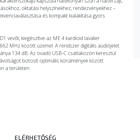
karakterisztikájú kapszula hatékonyan szűri a háttérzajt,
ásokhoz, oktatási helyszínekhez, rendezvényekhez –
frekvenciaválasztása és kompakt kialakítása gyors
1 vevőt, kiegészítve az ME 4 kardioid lavalier
62 MHz között üzemel. A rendszer digitális audiójelet
tománya 134 dB. Az övadó USB-C csatlakozón keresztül
ávolságot biztosít optimális körülmények között.
n a területen.
ELÉRHETŐSÉG