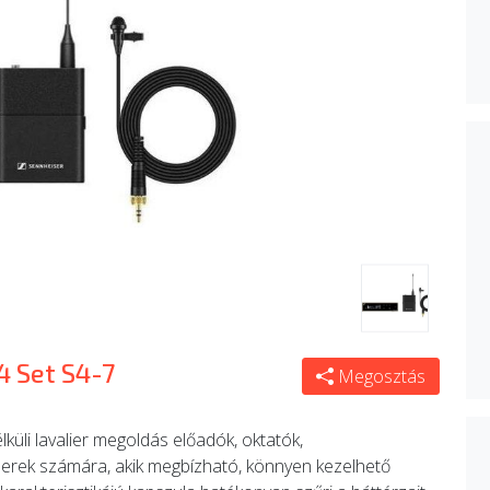
 Set S4-7
Megosztás
küli lavalier megoldás előadók, oktatók,
rek számára, akik megbízható, könnyen kezelhető