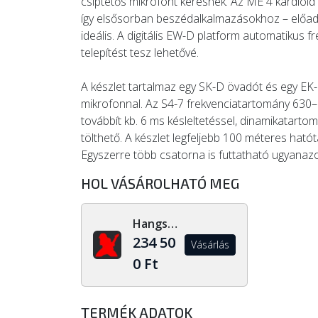
csíptetős mikrofont keresnek. Az ME 4 kardioid 
így elsősorban beszédalkalmazásokhoz – előad
ideális. A digitális EW-D platform automatikus 
telepítést tesz lehetővé.
A készlet tartalmaz egy SK-D övadót és egy EK-D
mikrofonnal. Az S4-7 frekvenciatartomány 630–6
továbbít kb. 6 ms késleltetéssel, dinamikatar
tölthető. A készlet legfeljebb 100 méteres hatót
Egyszerre több csatorna is futtatható ugyanazo
HOL VÁSÁROLHATÓ MEG
Hangszerdiszkont.hu
234 50
Vásárlás
0 Ft
TERMÉK ADATOK