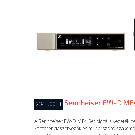
Sennheiser EW-D ME4
234 500 Ft
A Sennheiser EW-D ME4 Set digitális vezeték nél
konferenciaszervezők és műsorszóró szakembe