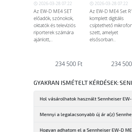
2026-03-28 07:22
2026-03-28 07:22
Az EW-D ME4 SET
Az EW-D ME4 Set R
előadók, szónokok,
komplett digitális
oktatók és televíziós
csíptethető mikrofo
riporterek számára
szett, amelyet
ajánlott,...
elsősorban...
234 500 Ft
234 500
GYAKRAN ISMÉTELT KÉRDÉSEK: SEN
Hol vásárolhatok használt Sennheiser EW
Mennyi a legalacsonyabb új ár a(z) Sennh
Hogyan adhatom el a Sennheiser EW-D ME