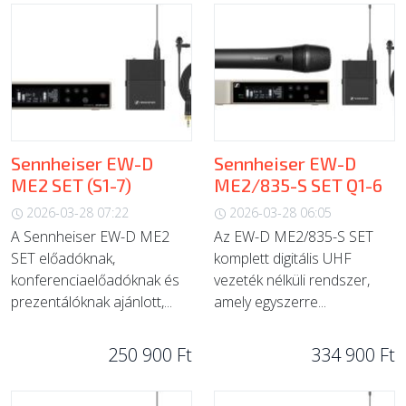
Sennheiser EW-D
Sennheiser EW-D
ME2 SET (S1-7)
ME2/835-S SET Q1-6
2026-03-28 07:22
2026-03-28 06:05
A Sennheiser EW-D ME2
Az EW-D ME2/835-S SET
SET előadóknak,
komplett digitális UHF
konferenciaelőadóknak és
vezeték nélküli rendszer,
prezentálóknak ajánlott,...
amely egyszerre...
250 900 Ft
334 900 Ft