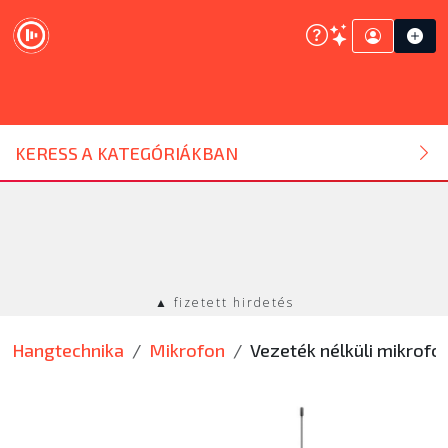
DJ ESZKÖZ
KERESS A KATEGÓRIÁKBAN
HANGTECHNIKA
FÉNYTECHNIKA
▲ fizetett hirdetés
STÚDIÓTECHNIKA
Hangtechnika
Mikrofon
Vezeték nélküli mikrofo
EGYÉB
SZOLGÁLTATÁSOK