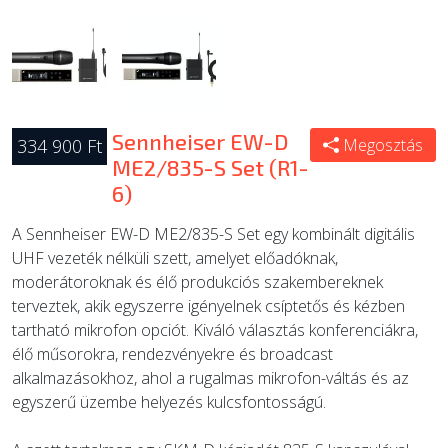
Sennheiser EW-D
334 900 Ft
Megosztás
ME2/835-S Set (R1-
6)
A Sennheiser EW-D ME2/835-S Set egy kombinált digitális
UHF vezeték nélküli szett, amelyet előadóknak,
moderátoroknak és élő produkciós szakembereknek
terveztek, akik egyszerre igényelnek csíptetős és kézben
tartható mikrofon opciót. Kiváló választás konferenciákra,
élő műsorokra, rendezvényekre és broadcast
alkalmazásokhoz, ahol a rugalmas mikrofon-váltás és az
egyszerű üzembe helyezés kulcsfontosságú.