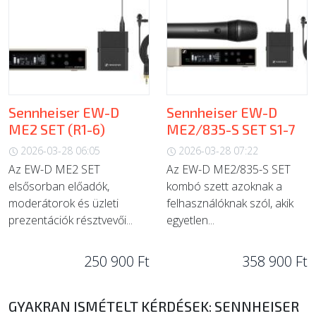
Sennheiser EW-D
Sennheiser EW-D
ME2 SET (R1-6)
ME2/835-S SET S1-7
2026-03-28 06:05
2026-03-28 07:22
Az EW-D ME2 SET
Az EW-D ME2/835-S SET
elsősorban előadók,
kombó szett azoknak a
moderátorok és üzleti
felhasználóknak szól, akik
prezentációk résztvevői...
egyetlen...
250 900 Ft
358 900 Ft
GYAKRAN ISMÉTELT KÉRDÉSEK: SENNHEISER