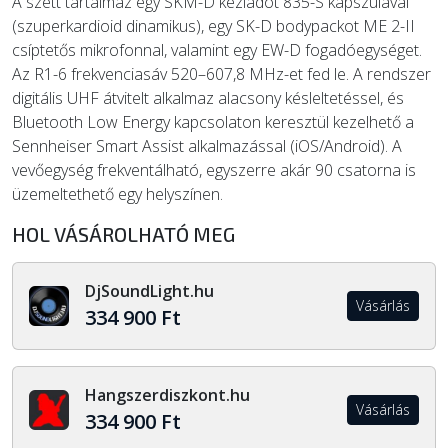
A szett tartalmaz egy SKM-D kéziadót 835-S kapszulával
(szuperkardioid dinamikus), egy SK-D bodypackot ME 2-II
csíptetős mikrofonnal, valamint egy EW-D fogadóegységet.
Az R1-6 frekvenciasáv 520–607,8 MHz-et fed le. A rendszer
digitális UHF átvitelt alkalmaz alacsony késleltetéssel, és
Bluetooth Low Energy kapcsolaton keresztül kezelhető a
Sennheiser Smart Assist alkalmazással (iOS/Android). A
vevőegység frekventálható, egyszerre akár 90 csatorna is
üzemeltethető egy helyszínen.
HOL VÁSÁROLHATÓ MEG
DjSoundLight.hu
Vásárlás
334 900 Ft
Hangszerdiszkont.hu
Vásárlás
334 900 Ft