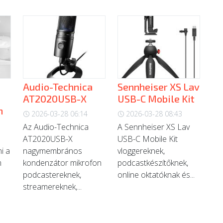
Audio-Technica
Sennheiser XS Lav
AT2020USB-X
USB-C Mobile Kit
h
2026-03-28 06:14
2026-03-28 08:43
Az Audio-Technica
A Sennheiser XS Lav
AT2020USB-X
USB-C Mobile Kit
i a
nagymembrános
vloggereknek,
m
kondenzátor mikrofon
podcastkészítőknek,
podcastereknek,
online oktatóknak és...
streamereknek,...