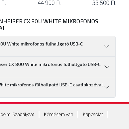
 Ft
44 900 Ft
33 500 Ft
NHEISER CX 80U WHITE MIKROFONOS
AL
80U White mikrofonos fülhallgató USB-C
iser CX 80U White mikrofonos fülhallgató USB-C
ite mikrofonos fülhallgató USB-C csatlakozóval
delmi Szabályzat
Kérdésem van
Kapcsolat