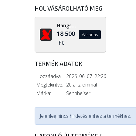
HOL VÁSÁROLHATÓ MEG
Hangszerdiszkont.hu
18 500
Vásárlás
Ft
TERMÉK ADATOK
Hozzáadva:
2026. 06. 07. 22:26
Megtekintve:
20 alkalommal
Márka:
Sennheiser
Jelenleg nincs hirdetés ehhez a termékhez.
HASONLÓ ÚJ TERMÉKEK