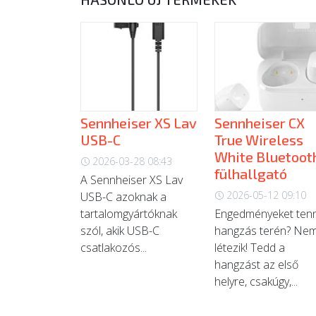
Sennheiser XS Lav
Sennheiser CX
USB-C
True Wireless
White Bluetoot
2026-03-28 08:43
fülhallgató
A Sennheiser XS Lav
2026-05-12 09:10
USB-C azoknak a
tartalomgyártóknak
Engedményeket tenn
szól, akik USB-C
hangzás terén? Ne
csatlakozós...
létezik! Tedd a
hangzást az első
helyre, csakúgy,...