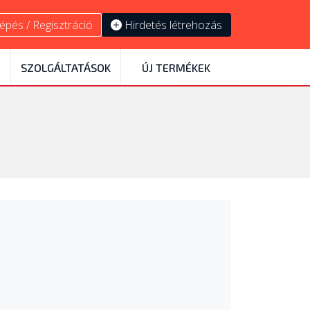
épés / Regisztráció
Hirdetés létrehozás
SZOLGÁLTATÁSOK
ÚJ TERMÉKEK