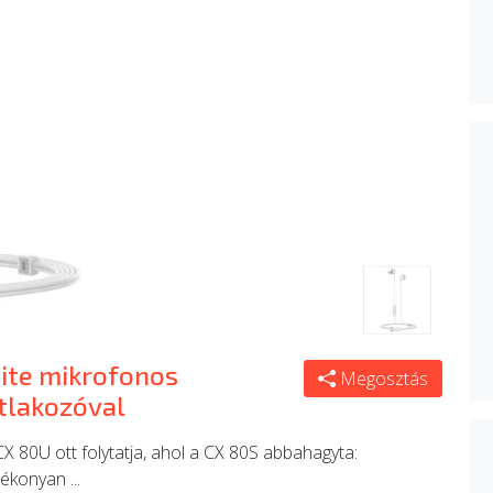
ite mikrofonos
Megosztás
tlakozóval
 CX 80U ott folytatja, ahol a CX 80S abbahagyta:
ékonyan ...