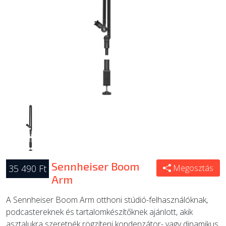
ÚJ TERMÉKEK
Sennheiser Boom
35 490 Ft
Megosztás
Arm
A Sennheiser Boom Arm otthoni stúdió-felhasználóknak,
podcastereknek és tartalomkészítőknek ajánlott, akik
asztalukra szeretnék rögzíteni kondenzátor- vagy dinamikus