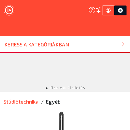
DJ ESZKÖZ
KERESS A KATEGÓRIÁKBAN
HANGTECHNIKA
FÉNYTECHNIKA
▲ fizetett hirdetés
STÚDIÓTECHNIKA
Stúdiótechnika
Egyéb
EGYÉB
SZOLGÁLTATÁSOK