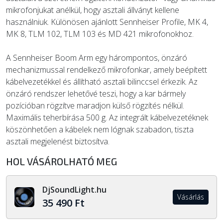
mikrofonjukat anélkül, hogy asztali állványt kellene
használniuk. Különösen ajánlott Sennheiser Profile, MK 4,
MK 8, TLM 102, TLM 103 és MD 421 mikrofonokhoz.
A Sennheiser Boom Arm egy hárompontos, önzáró
mechanizmussal rendelkező mikrofonkar, amely beépített
kábelvezetékkel és állítható asztali bilinccsel érkezik. Az
önzáró rendszer lehetővé teszi, hogy a kar bármely
pozícióban rögzítve maradjon külső rögzítés nélkül.
Maximális teherbírása 500 g. Az integrált kábelvezetéknek
köszönhetően a kábelek nem lógnak szabadon, tiszta
asztali megjelenést biztosítva.
HOL VÁSÁROLHATÓ MEG
DjSoundLight.hu
Vásárlás
35 490 Ft