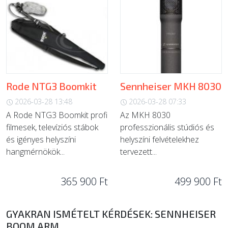
Rode NTG3 Boomkit
Sennheiser MKH 8030
2026-03-28 13:48
2026-03-28 07:33
A Rode NTG3 Boomkit profi
Az MKH 8030
filmesek, televíziós stábok
professzionális stúdiós és
és igényes helyszíni
helyszíni felvételekhez
hangmérnökök...
tervezett...
365 900 Ft
499 900 Ft
GYAKRAN ISMÉTELT KÉRDÉSEK: SENNHEISER
BOOM ARM