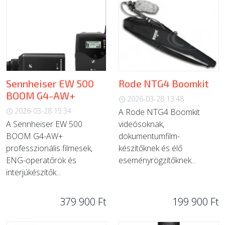
Sennheiser EW 500
Rode NTG4 Boomkit
BOOM G4-AW+
2026-03-28 13:48
2026-03-28 15:34
A Rode NTG4 Boomkit
A Sennheiser EW 500
videósoknak,
BOOM G4-AW+
dokumentumfilm-
professzionális filmesek,
készítőknek és élő
ENG-operatőrök és
eseményrögzítőknek...
interjúkészítők...
379 900 Ft
199 900 Ft