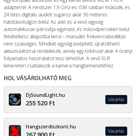
egy kompakt adótestet és egy kameravevőt MZW 1-XLR
adapterrel. A rendszer 1,9 GHz-es ISM sávban működik, és
24 bites digitális audiót sugároz akár 30 méteres
hatótávolságon belül. Az adó és a vevő egység
automatikusan párosítja egymást, és másodperceken belül
felvételkész állapotba kerül – manuális frekvenciabeállítás
nem szükséges. Mindkét egység beépített, újratölthető
akkumulátorral rendelkezik, amely egy töltéssel akár 4 órányi
folyamatos használatot tesz lehetővé. A vevő XLR
kimeneten csatlakozik a kamera hangbemenetéhez.
HOL VÁSÁROLHATÓ MEG
DjSoundLight.hu
Vásárlás
255 520 Ft
Hangszerdiszkont.hu
Vásárlás
267 900 Ft