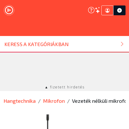
DJ ESZKÖZ
KERESS A KATEGÓRIÁKBAN
HANGTECHNIKA
FÉNYTECHNIKA
▲ fizetett hirdetés
STÚDIÓTECHNIKA
Hangtechnika
Mikrofon
Vezeték nélküli mikrofo
EGYÉB
SZOLGÁLTATÁSOK