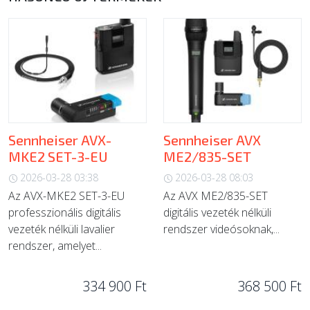
Sennheiser AVX-
Sennheiser AVX
MKE2 SET-3-EU
ME2/835-SET
2026-03-28 03:38
2026-03-28 08:03
Az AVX-MKE2 SET-3-EU
Az AVX ME2/835-SET
professzionális digitális
digitális vezeték nélküli
vezeték nélküli lavalier
rendszer videósoknak,...
rendszer, amelyet...
334 900 Ft
368 500 Ft