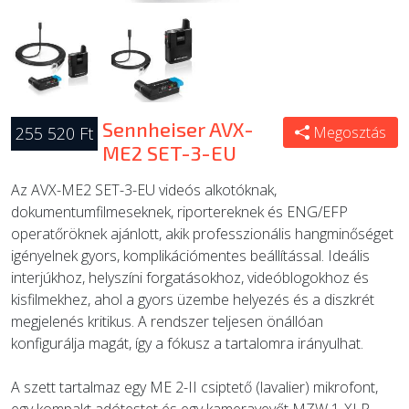
Sennheiser AVX-
255 520 Ft
Megosztás
ME2 SET-3-EU
Az AVX-ME2 SET-3-EU videós alkotóknak,
dokumentumfilmeseknek, riportereknek és ENG/EFP
operatőröknek ajánlott, akik professzionális hangminőséget
igényelnek gyors, komplikációmentes beállítással. Ideális
interjúkhoz, helyszíni forgatásokhoz, videóblogokhoz és
kisfilmekhez, ahol a gyors üzembe helyezés és a diszkrét
megjelenés kritikus. A rendszer teljesen önállóan
konfigurálja magát, így a fókusz a tartalomra irányulhat.
A szett tartalmaz egy ME 2-II csiptető (lavalier) mikrofont,