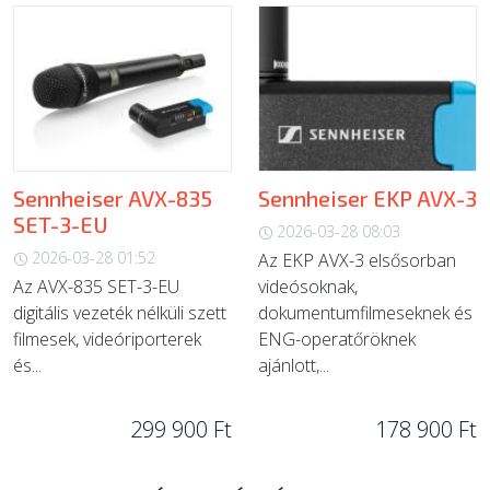
Sennheiser AVX-835
Sennheiser EKP AVX-3
SET-3-EU
2026-03-28 08:03
2026-03-28 01:52
Az EKP AVX-3 elsősorban
Az AVX-835 SET-3-EU
videósoknak,
digitális vezeték nélküli szett
dokumentumfilmeseknek és
filmesek, videóriporterek
ENG-operatőröknek
és...
ajánlott,...
299 900 Ft
178 900 Ft