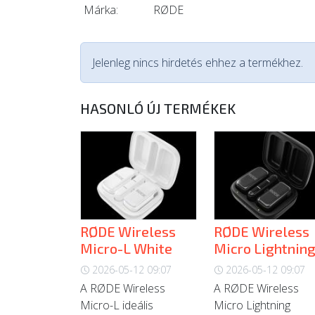
Márka:
RØDE
Jelenleg nincs hirdetés ehhez a termékhez.
HASONLÓ ÚJ TERMÉKEK
RØDE Wireless
RØDE Wireless
Micro-L White
Micro Lightnin
2026-05-12 09:07
2026-05-12 09:07
A RØDE Wireless
A RØDE Wireless
Micro-L ideális
Micro Lightning