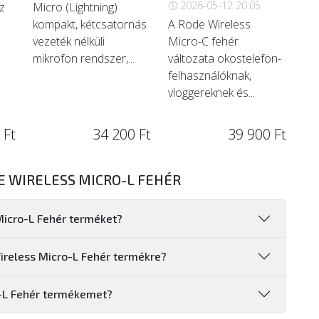
2026-05-12 20:05
z
Micro (Lightning)
kompakt, kétcsatornás
A Rode Wireless
vezeték nélküli
Micro-C fehér
mikrofon rendszer,...
változata okostelefon-
felhasználóknak,
vloggereknek és...
 Ft
34 200 Ft
39 900 Ft
E WIRELESS MICRO-L FEHÉR
Micro-L Fehér terméket?
ireless Micro-L Fehér termékre?
-L Fehér termékemet?