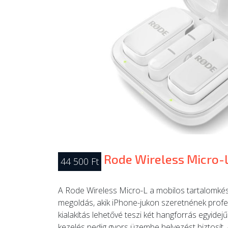
Rode Wireless Micro-
44 500 Ft
A Rode Wireless Micro-L a mobilos tartalomkész
megoldás, akik iPhone-jukon szeretnének profe
kialakítás lehetővé teszi két hangforrás egyide
kezelés pedig gyors üzembe helyezést biztosít