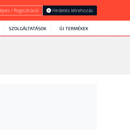
épés / Regisztráció
Hirdetés létrehozás
SZOLGÁLTATÁSOK
ÚJ TERMÉKEK