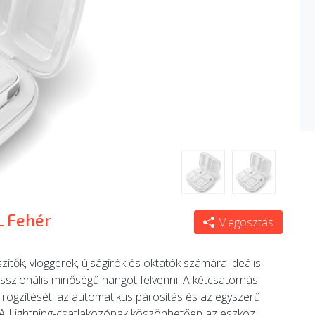
L Fehér
Megosztás
ítők, vloggerek, újságírók és oktatók számára ideális
sszionális minőségű hangot felvenni. A kétcsatornás
jű rögzítését, az automatikus párosítás és az egyszerű
. A Lightning-csatlakozónak köszönhetően az eszköz