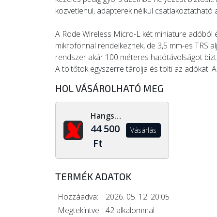
közvetlenül, adapterek nélkül csatlakoztatható
A Rode Wireless Micro-L két miniature adóból é
mikrofonnal rendelkeznek, de 3,5 mm-es TRS alj
rendszer akár 100 méteres hatótávolságot biztosí
A töltőtok egyszerre tárolja és tölti az adókat. 
HOL VÁSÁROLHATÓ MEG
Hangszerdiszkont.hu
44 500
Vásárlás
Ft
TERMÉK ADATOK
Hozzáadva:
2026. 05. 12. 20:05
Megtekintve:
42 alkalommal