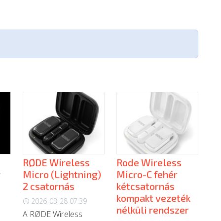
RØDE Wireless
Rode Wireless
g
Micro (Lightning)
Micro-C fehér
2 csatornás
kétcsatornás
kompakt vezeték
2026-03-28 07:39
nélküli rendszer
A RØDE Wireless