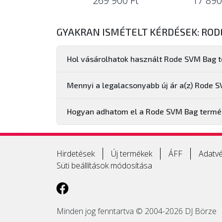
269 900 Ft
17 890
GYAKRAN ISMÉTELT KÉRDÉSEK: ROD
Hol vásárolhatok használt Rode SVM Bag 
Mennyi a legalacsonyabb új ár a(z) Rode 
Hogyan adhatom el a Rode SVM Bag term
Hirdetések
Új termékek
ÁFF
Adatvé
Süti beállítások módosítása
Minden jog fenntartva © 2004-2026 DJ Börze