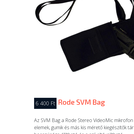
Rode SVM Bag
6 400 Ft
Az SVM Bag a Rode Stereo VideoMic mikrofon ide
elemek, gumik és más kis mérető kiegészítők tá