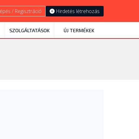
épés / Regisztráció
Hirdetés létrehozás
SZOLGÁLTATÁSOK
ÚJ TERMÉKEK