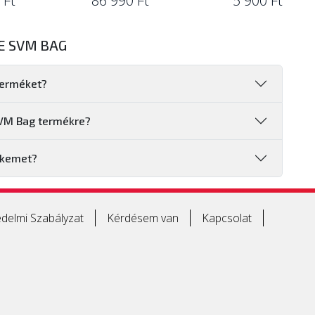
 Ft
86 990 Ft
5 900 Ft
E SVM BAG
terméket?
SVM Bag termékre?
ékemet?
delmi Szabályzat
Kérdésem van
Kapcsolat