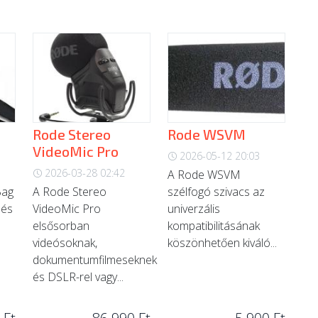
Rode Stereo
Rode WSVM
VideoMic Pro
2026-05-12 20:03
2026-03-28 02:42
A Rode WSVM
Bag
A Rode Stereo
szélfogó szivacs az
 és
VideoMic Pro
univerzális
elsősorban
kompatibilitásának
videósoknak,
köszönhetően kiváló...
dokumentumfilmeseknek
és DSLR-rel vagy...