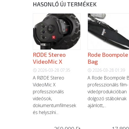
HASONLÓ ÚJ TERMÉKEK
RØDE Stereo
Rode Boompole
VideoMic X
Bag
2026-03-28 07:35
2026-03-28 01:39
A RØDE Stereo
A Rode Boompole 
VideoMic X
professzionális film-
professzionális
videóprodukcióban
videósok,
dolgozó stáboknak
dokumentumfilmesek
ajánlott,...
és helyszíni...