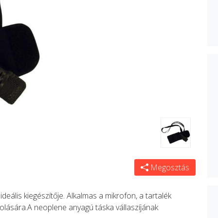
Megosztás
ális kiegészítője. Alkalmas a mikrofon, a tartalék
rolására.A neoplene anyagú táska vállaszíjának