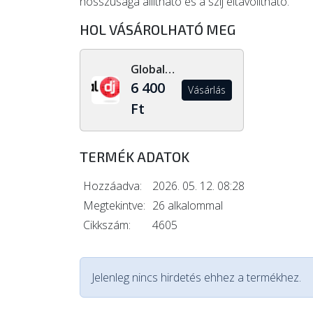
hosszúsága állítható és a szíj eltávolítható.
HOL VÁSÁROLHATÓ MEG
Global Dj Shop
6 400
Vásárlás
Ft
TERMÉK ADATOK
Hozzáadva:
2026. 05. 12. 08:28
Megtekintve:
26 alkalommal
Cikkszám:
4605
Jelenleg nincs hirdetés ehhez a termékhez.