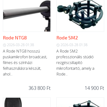
Rode NTG8
Rode SM2
2026-03-28 01:38
2026-03-28 01:38
A Rode NTG8 hosszú
A Rode SM2
puskamikrofon broadcast,
professzionális stúdió
filmes és színházi
rezgéscsillapító
felhasználásra készült,
mikrofontartó, amely a
ahol...
Rode...
363 800 Ft
14 900 Ft