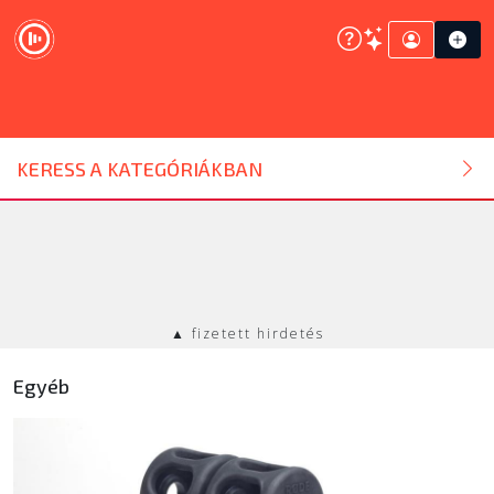
DJ ESZKÖZ
KERESS A KATEGÓRIÁKBAN
HANGTECHNIKA
FÉNYTECHNIKA
▲ fizetett hirdetés
STÚDIÓTECHNIKA
Egyéb
EGYÉB
SZOLGÁLTATÁSOK