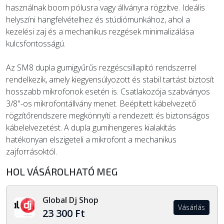
használnak boom pólusra vagy állványra rögzítve. Ideális
helyszíni hangfelvételhez és stúdiómunkához, ahol a
kezelési zaj és a mechanikus rezgések minimalizálása
kulcsfontosságú.
Az SM8 dupla gumigyűrűs rezgéscsillapító rendszerrel
rendelkezik, amely kiegyensúlyozott és stabil tartást biztosít
hosszabb mikrofonok esetén is. Csatlakozója szabványos
3/8"-os mikrofontállvány menet. Beépített kábelvezető
rögzítőrendszere megkönnyíti a rendezett és biztonságos
kábelelvezetést. A dupla gumihengeres kialakítás
hatékonyan elszigeteli a mikrofont a mechanikus
zajforrásoktól.
HOL VÁSÁROLHATÓ MEG
Global Dj Shop
Vásárlás
23 300 Ft