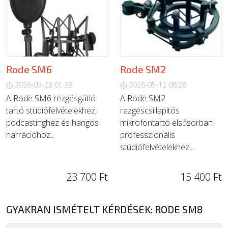
Rode SM6
Rode SM2
2026-03-28 01:38
2026-05-12 08:28
A Rode SM6 rezgésgátló
A Rode SM2
tartó stúdiófelvételekhez,
rezgéscsillapítós
podcastinghez és hangos
mikrofontartó elsősorban
narrációhoz...
professzionális
stúdiófelvételekhez...
23 700 Ft
15 400 Ft
GYAKRAN ISMÉTELT KÉRDÉSEK: RODE SM8