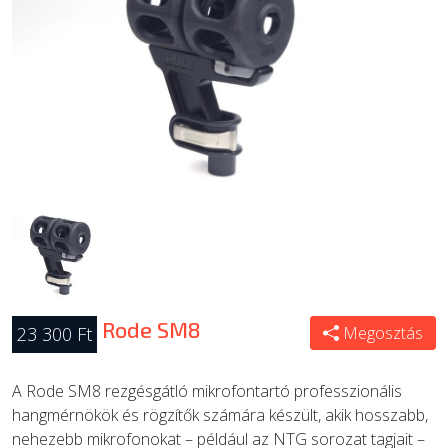
ÚJ TERMÉKEK
Rode SM8
23 300 Ft
Megosztás
A Rode SM8 rezgésgátló mikrofontartó professzionális
hangmérnökök és rögzítők számára készült, akik hosszabb,
nehezebb mikrofonokat – például az NTG sorozat tagjait –