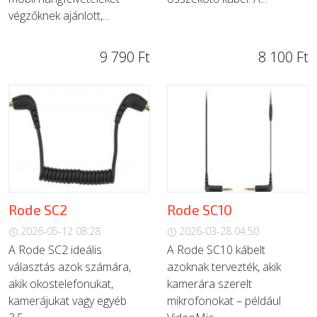
végzőknek ajánlott,...
9 790 Ft
8 100 Ft
Rode SC2
Rode SC10
2026-05-12 08:28
2026-03-28 04:50
A Rode SC2 ideális
A Rode SC10 kábelt
választás azok számára,
azoknak tervezték, akik
akik okostelefonukat,
kamerára szerelt
kamerájukat vagy egyéb
mikrofonokat – például