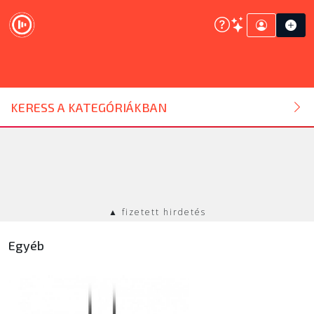
DJ ESZKÖZ
KERESS A KATEGÓRIÁKBAN
HANGTECHNIKA
FÉNYTECHNIKA
▲ fizetett hirdetés
STÚDIÓTECHNIKA
Egyéb
EGYÉB
SZOLGÁLTATÁSOK