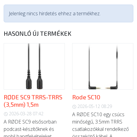
Jelenleg nincs hirdetés ehhez a termékhez.
HASONLÓ ÚJ TERMÉKEK
RØDE SC9 TRRS-TRRS
Rode SC10
(3,5mm) 1,5m
2026-05-12 08:29
2026-03-28 07:42
A RØDE SC10 egy csúcs
A RØDE SC9 elsősorban
minőségű, 3.5mm TRRS
podcast-készítőknek és
csatlakozókkal rendelkező
mobil hangfelvételeket
összekötő kábel. A...