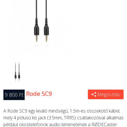
ÚJ TERMÉKEK
Rode SC9
9 800 Ft
Megosztás
A Rode SC9 egy kiváló minőségű, 1.5m-es összekötő kábel,
mely 4 pólusú kis jack (3.5mm, TRRS) csatlakozóival alkalmas
például okostelefonok audio kimenetének a RØDECaster