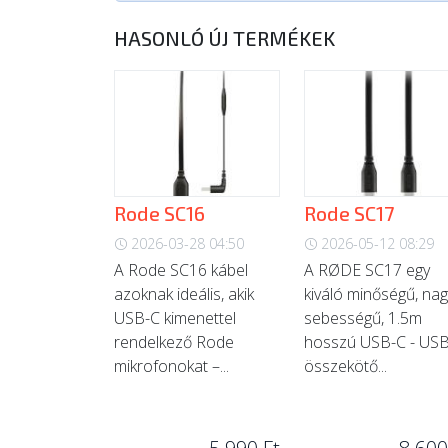
HASONLÓ ÚJ TERMÉKEK
Rode SC16
Rode SC17
2026-03-28 04:50
2026-05-12 08:29
A Rode SC16 kábel
A RØDE SC17 egy
azoknak ideális, akik
kiváló minőségű, nag
USB-C kimenettel
sebességű, 1.5m
rendelkező Rode
hosszú USB-C - US
mikrofonokat –...
összekötő...