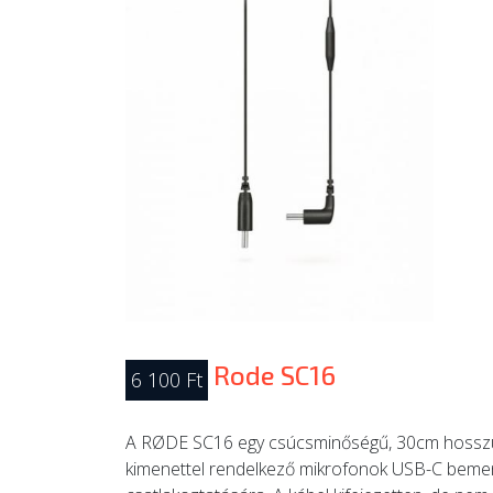
Rode SC16
6 100 Ft
A RØDE SC16 egy csúcsminőségű, 30cm hosszú
kimenettel rendelkező mikrofonok USB-C beme