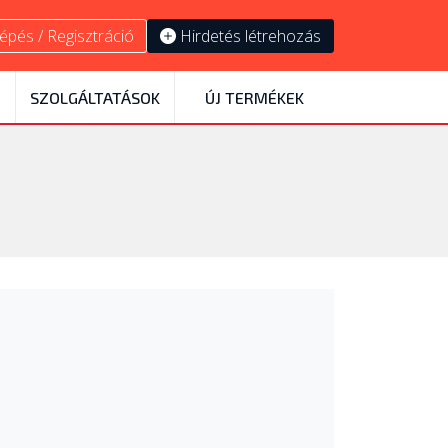
épés / Regisztráció
Hirdetés létrehozás
SZOLGÁLTATÁSOK
ÚJ TERMÉKEK