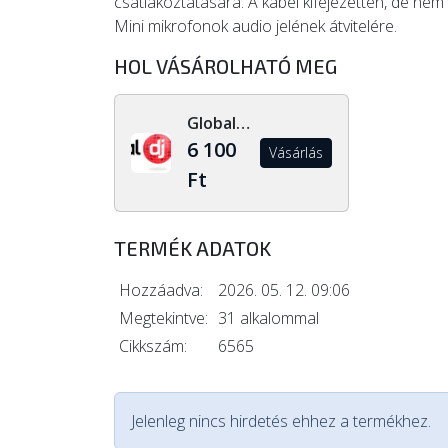
csatlakoztatására. A kábel kifejezetten, de n
Mini mikrofonok audio jelének átvitelére.
HOL VÁSÁROLHATÓ MEG
Global Dj Shop
6 100
Vásárlás
Ft
TERMÉK ADATOK
Hozzáadva:
2026. 05. 12. 09:06
Megtekintve:
31 alkalommal
Cikkszám:
6565
Jelenleg nincs hirdetés ehhez a termékhez.