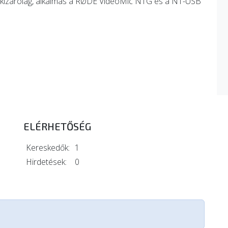
em kizárólag, alkalmas a RØDE VideoMic NTG és a NT-USB
ELÉRHETŐSÉG
Kereskedők:
1
Hirdetések:
0