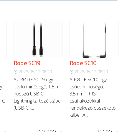
Rode SC19
Rode SC10
2026-05-12 08:29
2026-05-12 08:29
Az RØDE SC19 egy
A RØDE SC10 egy
y
kiváló minőségű, 1.5 m
csúcs minőségű,
hosszú USB-C-
3.5mm TRRS
B-C
Lightning tartozékkábel
csatlakozókkal
(USB-C -...
rendelkező összekötő
kábel. A...