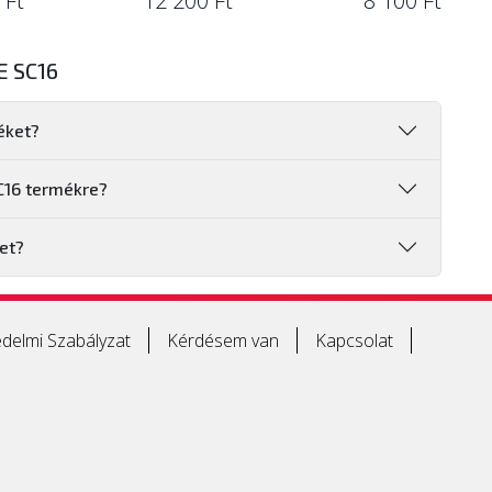
 Ft
12 200 Ft
8 100 Ft
 SC16
éket?
C16 termékre?
et?
delmi Szabályzat
Kérdésem van
Kapcsolat