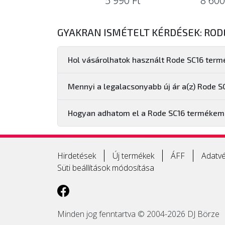
5 990 Ft
8 600
GYAKRAN ISMÉTELT KÉRDÉSEK: RODE
Hol vásárolhatok használt Rode SC16 term
Mennyi a legalacsonyabb új ár a(z) Rode S
Hogyan adhatom el a Rode SC16 termékem
Hirdetések
Új termékek
ÁFF
Adatvé
Süti beállítások módosítása
Minden jog fenntartva © 2004-2026 DJ Börze