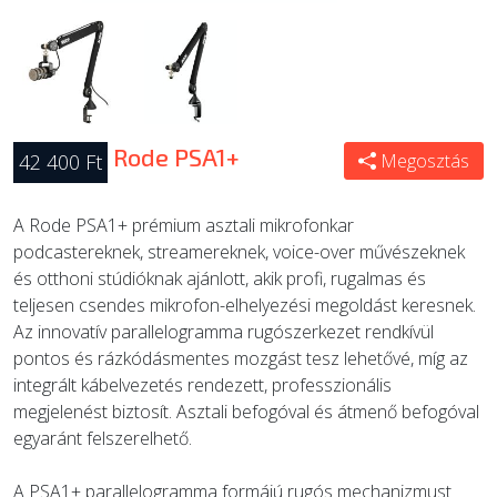
Rode PSA1+
42 400 Ft
Megosztás
A Rode PSA1+ prémium asztali mikrofonkar
podcastereknek, streamereknek, voice-over művészeknek
és otthoni stúdióknak ajánlott, akik profi, rugalmas és
teljesen csendes mikrofon-elhelyezési megoldást keresnek.
Az innovatív parallelogramma rugószerkezet rendkívül
pontos és rázkódásmentes mozgást tesz lehetővé, míg az
integrált kábelvezetés rendezett, professzionális
megjelenést biztosít. Asztali befogóval és átmenő befogóval
egyaránt felszerelhető.
A PSA1+ parallelogramma formájú rugós mechanizmust