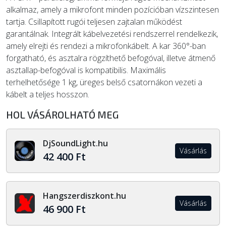
alkalmaz, amely a mikrofont minden pozícióban vízszintesen
tartja. Csillapított rugói teljesen zajtalan működést
garantálnak. Integrált kábelvezetési rendszerrel rendelkezik,
amely elrejti és rendezi a mikrofonkábelt. A kar 360°-ban
forgatható, és asztalra rögzíthető befogóval, illetve átmenő
asztallap-befogóval is kompatibilis. Maximális
terhelhetősége 1 kg, üreges belső csatornákon vezeti a
kábelt a teljes hosszon.
HOL VÁSÁROLHATÓ MEG
DjSoundLight.hu
Vásárlás
42 400 Ft
Hangszerdiszkont.hu
Vásárlás
46 900 Ft