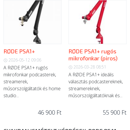
RØDE PSA1+
RØDE PSA1+ rugós
mikrofonkar (piros)
2026-05-12 09:06
2026-03-28 08:51
A RØDE PSA1+ rugós
mikrofonkar podcasterek,
A RØDE PSA1+ ideális
streamerek,
választás podcastereknek,
műsorszolgáltatók és home
streamereknek,
studio...
műsorszolgáltatóknak és...
46 900 Ft
55 900 Ft