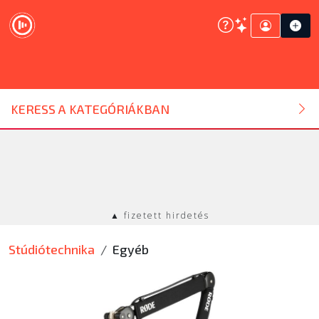
DJ ESZKÖZ
KERESS A KATEGÓRIÁKBAN
HANGTECHNIKA
FÉNYTECHNIKA
▲ fizetett hirdetés
STÚDIÓTECHNIKA
Stúdiótechnika
Egyéb
EGYÉB
SZOLGÁLTATÁSOK