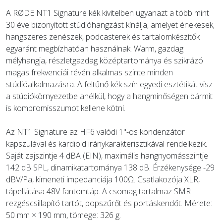
A RØDE NT1 Signature kék kivitelben ugyanazt a több mint
30 éve bizonyított stúdióhangzást kínálja, amelyet énekesek,
hangszeres zenészek, podcasterek és tartalomkészítők
egyaránt megbízhatóan használnak. Warm, gazdag
mélyhangja, részletgazdag középtartománya és szikrázó
magas frekvenciái révén alkalmas szinte minden
stúdióalkalmazásra. A feltűnő kék szín egyedi esztétikát visz
a stúdiókörnyezetbe anélkül, hogy a hangminőségen bármit
is kompromisszumot kellene kötni.
Az NT1 Signature az HF6 valódi 1"-os kondenzátor
kapszulával és kardioid iránykarakterisztikával rendelkezik.
Saját zajszintje 4 dBA (EIN), maximális hangnyomásszintje
142 dB SPL, dinamikatartománya 138 dB. Érzékenysége -29
dBV/Pa, kimeneti impedanciája 100Ω. Csatlakozója XLR,
tápellátása 48V fantomtáp. A csomag tartalmaz SMR
rezgéscsillapító tartót, popszűrőt és portáskendőt. Mérete:
50 mm × 190 mm, tömege: 326 g.