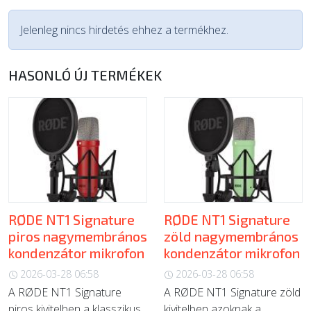
Jelenleg nincs hirdetés ehhez a termékhez.
HASONLÓ ÚJ TERMÉKEK
RØDE NT1 Signature
RØDE NT1 Signature
piros nagymembrános
zöld nagymembrános
kondenzátor mikrofon
kondenzátor mikrofon
2026-03-28 06:58
2026-03-28 06:58
A RØDE NT1 Signature
A RØDE NT1 Signature zöld
piros kivitelben a klasszikus
kivitelben azoknak a