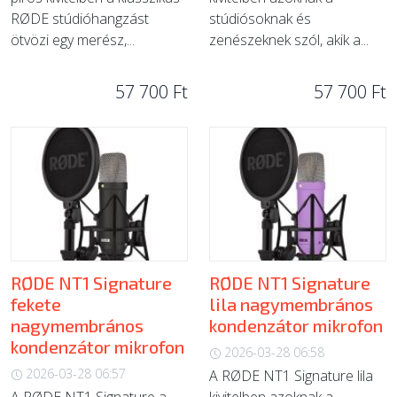
RØDE stúdióhangzást
stúdiósoknak és
ötvözi egy merész,...
zenészeknek szól, akik a...
57 700 Ft
57 700 Ft
RØDE NT1 Signature
RØDE NT1 Signature
fekete
lila nagymembrános
nagymembrános
kondenzátor mikrofon
kondenzátor mikrofon
2026-03-28 06:58
2026-03-28 06:57
A RØDE NT1 Signature lila