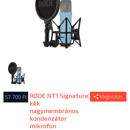
ÚJ TERMÉKEK
RØDE NT1 Signature
57 700 Ft
Megosztás
kék
nagymembrános
kondenzátor
mikrofon