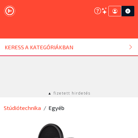
DJ ESZKÖZ
KERESS A KATEGÓRIÁKBAN
HANGTECHNIKA
FÉNYTECHNIKA
▲ fizetett hirdetés
STÚDIÓTECHNIKA
Stúdiótechnika
Egyéb
EGYÉB
SZOLGÁLTATÁSOK