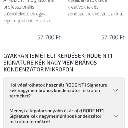
A RØDE NT1 Signature a
kivitelben azoknak a
professzionális
kreatívoknak és
stúdiófelvételek egyik
zenészeknek készült, akik a...
legelterjedtebb eszköze,...
57 700 Ft
57 700 Ft
GYAKRAN ISMÉTELT KÉRDÉSEK: RØDE NT1
SIGNATURE KÉK NAGYMEMBRÁNOS
KONDENZÁTOR MIKROFON
Hol vásárolhatok használt RØDE NT1 Signature
kék nagymembrános kondenzátor mikrofon
terméket?
Mennyi a legalacsonyabb új ár a(z) RØDE NT1
Signature kék nagymembrános kondenzátor
mikrofon termékre?