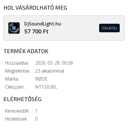
HOL VÁSÁROLHATÓ MEG
DjSoundLight.hu
Vásárlás
57 700 Ft
TERMÉK ADATOK
Hozzáadva:
2026. 03. 28. 06:58
Megtekintve:
23 alkalommal
Márka:
RØDE
Cikkszám:
NT1SIGBL
ELÉRHETŐSÉG
Kereskedők:
1
Hirdetések:
0