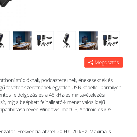
Megosztás
thoni stúdióknak, podcastereкnek, énekeseknek és
ű felvételt szeretnének egyetlen USB-kábellel, bármilyen
pontos feldolgozás és a 48 kHz-es mintavételezési
t, míg a beépített fejhallgató-kimenet valós idejű
mpatibilitása révén Windows, macOS, Android és iOS
denzátor. Frekvencia-átvitel: 20 Hz–20 kHz. Maximális