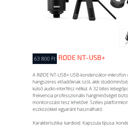
RØDE NT-USB+
63 800 Ft
A RØDE NT-USB+ USB-kondenzátor-mikrofon ot
hangszeres előadóknak szól, akik stúdióminőség
külső audio-interfész nélkül. A 32 bites lebegő
frekvencia professzionális hangminőséget biztosí
monitorozást tesz lehetővé. Széles platformko
eszközökkel egyaránt használható.
Karakterisztika: kardioid. Kapszula típusa: kon