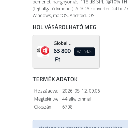
bemeneti hangnyomás: 118 dB SPL (@10% THD, 
(fejhallgató-kimenet). AD/DA konverter: 24 bit /
Windows, macOS, Android, iOS.
HOL VÁSÁROLHATÓ MEG
Global Dj Shop
63 800
Vásárlás
Ft
TERMÉK ADATOK
Hozzáadva:
2026. 05. 12. 09:06
Megtekintve:
44 alkalommal
Cikkszám:
6708