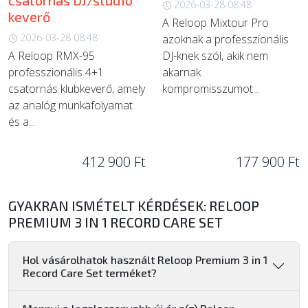
csatornás DJ/stúdió
2026-03-28 08:48
keverő
A Reloop Mixtour Pro
2026-03-28 08:48
azoknak a professzionális
A Reloop RMX-95
DJ-knek szól, akik nem
professzionális 4+1
akarnak
csatornás klubkeverő, amely
kompromisszumot...
az analóg munkafolyamat
és a...
412 900 Ft
177 900 Ft
GYAKRAN ISMÉTELT KÉRDÉSEK: RELOOP
PREMIUM 3 IN 1 RECORD CARE SET
Hol vásárolhatok használt Reloop Premium 3 in 1
Record Care Set terméket?