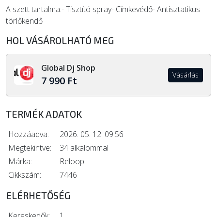
A szett tartalma:- Tisztító spray- Címkevédő- Antisztatikus
ÚJ TERMÉKEK
törlőkendő
HOL VÁSÁROLHATÓ MEG
Global Dj Shop
Vásárlás
7 990 Ft
TERMÉK ADATOK
Hozzáadva:
2026. 05. 12. 09:56
Megtekintve:
34 alkalommal
Márka:
Reloop
Cikkszám:
7446
ELÉRHETŐSÉG
Kereskedők:
1