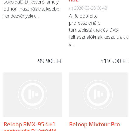
sokoldalú DJ-keverő, amely
2026-03-28 08:48
otthoni használatra, kisebb
rendezvényekre...
A Reloop Elite
professzionális
turntablistáknak és DVS-
felhasználóknak készült, akik
a...
99 900 Ft
519 900 Ft
Reloop RMX-95 4+1
Reloop Mixtour Pro